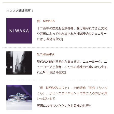
オススメ関連記事！
俄 NIWAKA
千二百年の歴史ある京都発。受け継がれてきた文化
や芸術によって生み出されたNIWAKAのジュエリー
には [...続きを読む]
N.Y.NIWAKA
現代の才能が世界から集まる街、ニューヨーク。ニ
ューヨークと京都、ふたつの感性の出逢いから生ま
れたN. [...続きを読む]
「俄（NIWAKA,ニワカ）」の代表作「初桜（ういざ
くら）」がピンクダイヤモンドで手に入るのは今月
いっぱいまで
実際にお持ちいただいたお客様のお声✨