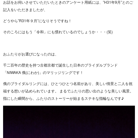
お話をお伺いさせていただいたときのアンケート用紙には、”H31年9月”とのご
記入をいただきましたが、
どうやら”R31年９月”になりそうですね！
そのころにはもう「令和」にも慣れているのでしょうか・・・(笑)
おふたりがお選びになったのは、
千二百年の歴史を持つ古都京都で誕生した日本のブライダルブランド
「NIWAKA 俄(にわか)」のマリッジリングです！
俄のブライダルリングには、ひとつひとつ名前があり、美しい情景と二人を祝
福する想いが込められています。 まるでふたりの思い出のような美しい風景。
指にした瞬間から、ふたりのストーリーが始まるステキな指輪なんです♪