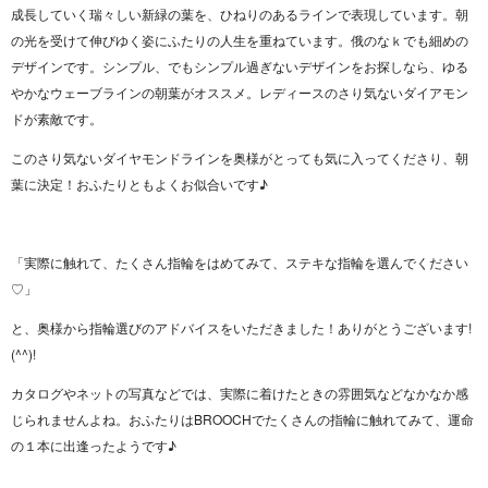
成長していく瑞々しい新緑の葉を、ひねりのあるラインで表現しています。朝
の光を受けて伸びゆく姿にふたりの人生を重ねています。俄のなｋでも細めの
デザインです。シンプル、でもシンプル過ぎないデザインをお探しなら、ゆる
やかなウェーブラインの朝葉がオススメ。レディースのさり気ないダイアモン
ドが素敵です。
このさり気ないダイヤモンドラインを奥様がとっても気に入ってくださり、朝
葉に決定！おふたりともよくお似合いです♪
「実際に触れて、たくさん指輪をはめてみて、ステキな指輪を選んでください
♡」
と、奥様から指輪選びのアドバイスをいただきました！ありがとうございます!
(^^)!
カタログやネットの写真などでは、実際に着けたときの雰囲気などなかなか感
じられませんよね。おふたりはBROOCHでたくさんの指輪に触れてみて、運命
の１本に出逢ったようです♪