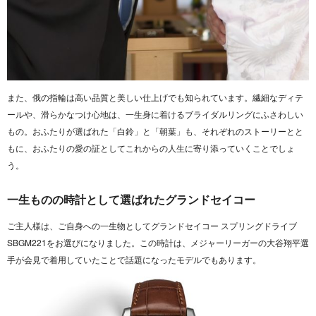
また、俄の指輪は
高い品質と美しい仕上げ
でも知られています。繊細なディテ
ールや、滑らかなつけ心地は、一生身に着けるブライダルリングにふさわしい
もの。おふたりが選ばれた「白鈴」と「朝葉」も、それぞれのストーリーとと
もに、おふたりの愛の証としてこれからの人生に寄り添っていくことでしょ
う。
一生ものの時計として選ばれたグランドセイコー
ご主人様は、ご自身への一生物として
グランドセイコー スプリングドライブ
SBGM221
をお選びになりました。この時計は、メジャーリーガーの大谷翔平選
手が会見で着用していたことで話題になったモデルでもあります。