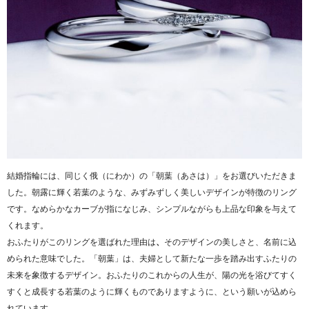
結婚指輪には、同じく俄（にわか）の「朝葉（あさは）」をお選びいただきま
した。朝露に輝く若葉のような、みずみずしく美しいデザインが特徴のリング
です。なめらかなカーブが指になじみ、シンプルながらも上品な印象を与えて
くれます。
おふたりがこのリングを選ばれた理由は
、
その
デザインの美しさと、名前に込
められた意味
でした。「朝葉」は、夫婦として新たな一歩を踏み出すふたりの
未来を象徴するデザイン。おふたりのこれからの人生が、陽の光を浴びてすく
すくと成長する若葉のように輝くものでありますように、という願いが込めら
れています。