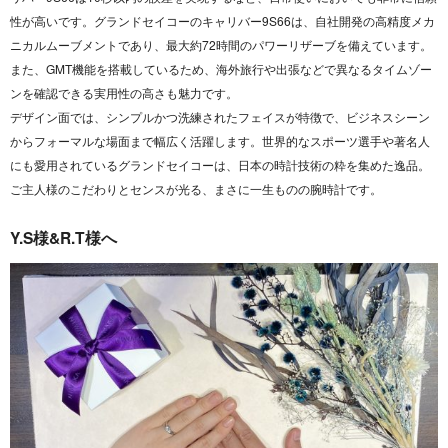
性が高いです。
グランドセイコーのキャリバー9S66は、自社開発の
高精度メカ
ニカルムーブメント
であり、最大約72時間のパワーリザーブを備えています。
また、GMT機能を搭載しているため、海外旅行や出張などで異なるタイムゾー
ンを確認できる実用性の高さも魅力です。
デザイン面では、シンプルかつ洗練されたフェイスが特徴で、ビジネスシーン
からフォーマルな場面まで幅広く活躍します。世界的なスポーツ選手や著名人
にも愛用されているグランドセイコーは、日本の時計技術の粋を集めた逸品。
ご主人様のこだわりとセンスが光る、まさに一生ものの腕時計です。
Y.S様&R.T様へ