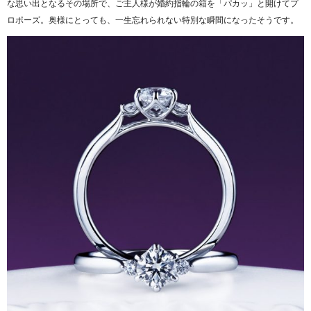
な思い出となるその場所で、ご主人様が婚約指輪の箱を「パカッ」と開けてプ
ロポーズ。奥様にとっても、一生忘れられない特別な瞬間になったそうです。