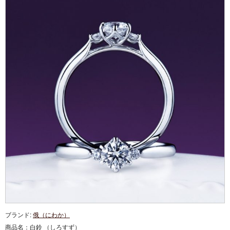
ブランド:
俄（にわか）
商品名：
白鈴 （しろすず）