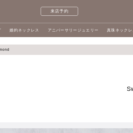
来店予約
グ
婚約ネックレス
アニバーサリージュエリー
真珠ネックレ
amond
S