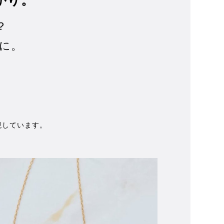
？
に。
現しています。