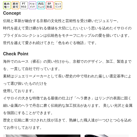
Concept
伝統と革新が融合する京都の文化性と芸術性を受け継いだジュエリー。
時代を超えて受け継がれる価値を大切にしたいという思いを込めたイサロイの
ブライダルコレクションは伝統色をモチーフにカップルの愛を描いています。
世代を越えて愛され続けてきた「色をめぐる物語」です。
Check Point
海外でのルース（裸石）の買い付けから、京都でのデザイン、加工、製造まで
を、一貫して自社で行っています。
素材はジュエリーメーカーとして長い歴史の中で培われた厳しい選定基準によ
って選び抜いたものだけを
使用しております。
イサロイの大きな特徴である最後の仕上げ「ヘラ磨き」はリングの表面に固く
細い金属のヘラで丹念に磨く伝統的な加工技法があります。 美しい光沢と金属
を強固にすることができます。
歴史と伝統に裏づけされた技が活きて、熟練した職人達が一つひとつ心を込め
てお作りしております。