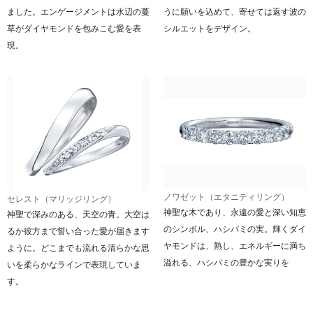
ました。エンゲージメントは水辺の蔓
うに願いを込めて、寄せては返す波の
草がダイヤモンドを包みこむ愛を表
シルエットをデザイン。
現。
ノワゼット（エタニティリング）
セレスト（マリッジリング）
神聖な木であり、永遠の愛と深い知恵
神聖で深みのある、天空の青。大空は
のシンボル、ハシバミの実。輝くダイ
るか彼方まで誓い合った愛が届きます
ヤモンドは、熟し、エネルギーに満ち
ように。どこまでも流れる清らかな思
溢れる、ハシバミの豊かな実りを
いを柔らかなラインで表現していま
す。