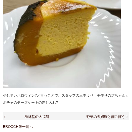
少し早いハロウィン?と言うことで、スタッフの三本より、手作りの坊ちゃんカ
ボチャのチーズケーキの差し入れ?
< 群林堂の大福餅
野菜の天婦羅と酢ごぼう >
BROOCH飯一覧へ