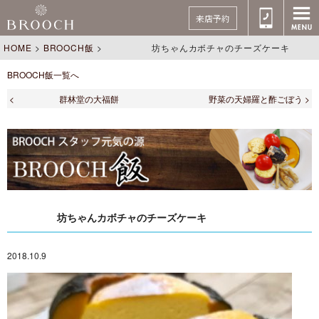
来店予約
HOME
>
BROOCH飯
>
坊ちゃんカボチャのチーズケーキ
BROOCH飯一覧へ
< 群林堂の大福餅
野菜の天婦羅と酢ごぼう >
坊ちゃんカボチャのチーズケーキ
2018.10.9