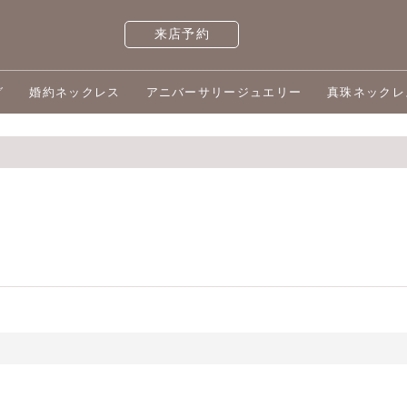
来店予約
グ
婚約ネックレス
アニバーサリージュエリー
真珠ネックレ