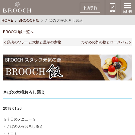
来店予約
HOME
>
BROOCH飯
>
さばの大根おろし添え
BROOCH飯一覧へ
< 鶏肉のソテーと大根と里芋の煮物
わかめの酢の物とロースハム >
さばの大根おろし添え
2018.01.20
☆今日のメニュー☆
・さばの大根おろし添え
・トマト