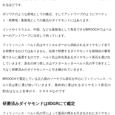
れるほどです。
ボツワナのような産地としての拠点、そしてアントワープのようにマーケッ
ト・研磨地・集散地としての拠点がダイヤモンドにはあります。
インドやイスラエル、中国、なども集散地として有名ですがBROOCHではベル
ギーのアントワープに注目して拘っています。
フィリッペンス・ベルト氏はサイトホルダーから供給されるダイヤモンド全て
を研磨するわけではありません、自身で研磨するダイヤモンドを彼独自の審美
眼でさらに厳選するのです。ベルト氏は存在美あるダイヤモンド原石を選び出
していきます。原石の持つ美しさはマスターカッターベルト氏の手で余すとこ
ろなく研磨済みのダイヤモンドへと引き継がれていきます。
BROOCHで選定している正八面のソーヤブル原石を中心にフィリッペンス・ベ
ルト氏は
更に選び抜いていきます。最終的に
選ばれるダイヤモンド原石の
割合はなんと全体の０．０９６％なのです
研磨済みダイヤモンドはIIDGRにて鑑定
フィリッペンス・ベルト氏の手によって最高の輝きを引き出されたダイヤモン