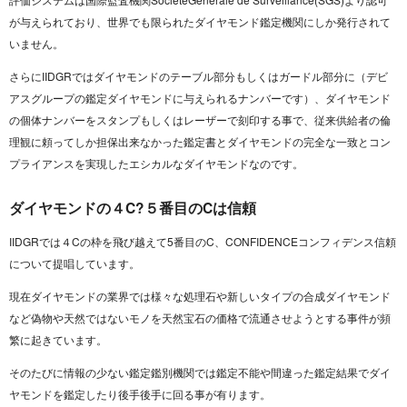
が与えられており、世界でも限られたダイヤモンド鑑定機関にしか発行されて
いません。
さらにIIDGRではダイヤモンドのテーブル部分もしくはガードル部分に（デビ
アスグループの鑑定ダイヤモンドに与えられるナンバーです）、ダイヤモンド
の個体ナンバーをスタンプもしくはレーザーで刻印する事で、従来供給者の倫
理観に頼ってしか担保出来なかった鑑定書とダイヤモンドの完全な一致とコン
プライアンスを実現したエシカルなダイヤモンドなのです。
ダイヤモンドの４C?５番目のCは信頼
IIDGRでは４Cの枠を飛び越えて5番目のC、CONFIDENCEコンフィデンス信頼
について提唱しています。
現在ダイヤモンドの業界では様々な処理石や新しいタイプの合成ダイヤモンド
など偽物や天然ではないモノを天然宝石の価格で流通させようとする事件が頻
繁に起きています。
そのたびに情報の少ない鑑定鑑別機関では鑑定不能や間違った鑑定結果でダイ
ヤモンドを鑑定したり後手後手に回る事が有ります。