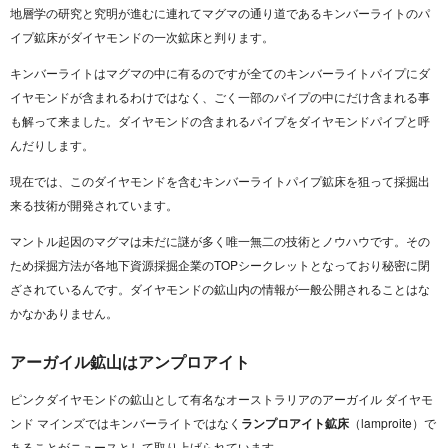
地層学の研究と究明が進むに連れてマグマの通り道であるキンバーライトのパ
イプ鉱床がダイヤモンドの一次鉱床と判ります。
キンバーライトはマグマの中に有るのですが全てのキンバーライトパイプにダ
イヤモンドが含まれるわけではなく、ごく一部のパイプの中にだけ含まれる事
も解って来ました。ダイヤモンドの含まれるパイプをダイヤモンドパイプと呼
んだりします。
現在では、このダイヤモンドを含むキンバーライトパイプ鉱床を狙って採掘出
来る技術が開発されています。
マントル起因のマグマは未だに謎が多く唯一無二の技術とノウハウです。その
ため採掘方法が各地下資源採掘企業のTOPシークレットとなっており秘密に閉
ざされているんです。ダイヤモンドの鉱山内の情報が一般公開されることはな
かなかありません。
アーガイル鉱山はアンプロアイト
ピンクダイヤモンドの鉱山として有名なオーストラリアのアーガイル ダイヤモ
ンド マインズではキンバーライトではなく
ランプロアイト鉱床
（lamproite）で
あることがニュースとして取り上げられています。