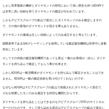
しかし世界最新の機材とダイヤモンドの研究において深い歴史を持つIIDGRで
は非常に高い信頼を持てダイヤモンドの鑑定が行われています。
しかもデビアスグループの鉱山で産出したダイヤモンドのみを鑑定しますの
で、その他の産地のダイヤモンドが混ざる事もありません。
ダイヤモンドの価値は正しい信頼によってのみ成立すると考えています。
国際基準であるGIAグレーディングを採用している鑑定鑑別機関は世界中に多数
存在しています。
そしてその何処の鑑定鑑別機関であっても実は 一般のお客様が（自ら）ダイヤ
モンドを持ち込んで鑑定してもらう事が出来ます。
しかしIIDGRは一般消費者がダイヤモンドを持ち込んで鑑定させることはでき
ません。IIDGRは一般の鑑定依頼を受け付けてくれないのです。
なぜならIIDGRはデビアスグループの鉱山で採掘されたダイヤモンド原石で、
それを研磨したモノのみを鑑定する特別な機関だからです。
ダイヤモンドを持ち込むことはできるのもデビアスグループDTCのサイトホル
ダーだけなのです。そして持ち込める原石はデビアスグループの鉱山で産出し