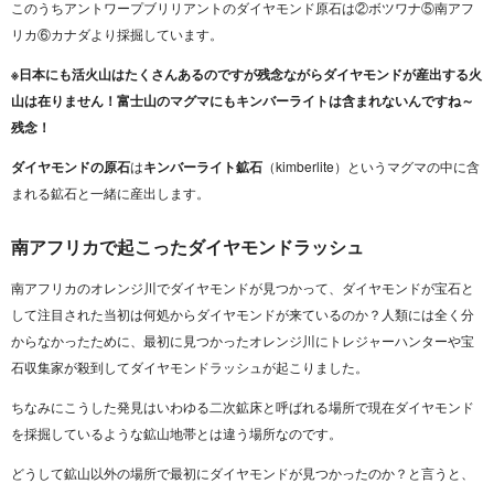
このうちアントワープブリリアントのダイヤモンド原石は②ボツワナ⑤南アフ
リカ⑥カナダより採掘しています。
※日本にも活火山はたくさんあるのですが残念ながらダイヤモンドが産出する火
山は在りません！富士山のマグマにもキンバーライトは含まれないんですね～
残念！
ダイヤモンドの原石
は
キンバーライト鉱石
（kimberlite）というマグマの中に含
まれる鉱石と一緒に産出します。
南アフリカで起こったダイヤモンドラッシュ
南アフリカのオレンジ川でダイヤモンドが見つかって、ダイヤモンドが宝石と
して注目された当初は何処からダイヤモンドが来ているのか？人類には全く分
からなかったために、最初に見つかったオレンジ川にトレジャーハンターや宝
石収集家が殺到してダイヤモンドラッシュが起こりました。
ちなみにこうした発見はいわゆる二次鉱床と呼ばれる場所で現在ダイヤモンド
を採掘しているような鉱山地帯とは違う場所なのです。
どうして鉱山以外の場所で最初にダイヤモンドが見つかったのか？と言うと、