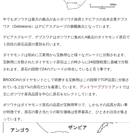
中でもボツワナは最大の拠点がありボツワナ政府とデビアスの合弁企業デブス
ワナ（Debswana）はデビアスグループの旗艦拠点となっています。
デビアスグループ、デブスワナはボツワナに集めた4拠点のダイヤモンド原石で
１回目の原石品質の選別を行います。
ダイヤモンドは初めに工業用から宝飾用など様々なグレードに分類されます。
宝飾用に分類されたダイヤモンド原石はこの時さらに24段階程度に器械で分類
されます。原石の段階で24のグレードが存在していると言う事です。
BROOCHのダイヤモンドとして研磨する宝飾用はこの段階でTOP品質に分類さ
れている上位1%の原石だけを厳選しています。
アントワープブリリアント
では
主にボツワナ産高品質を中心に原石をセレクトしています。
ボツワナはダイヤモンド原石の品質が宝飾用寄りで、しかもその品質が高い事
が特徴です。原石の重さ当たりの取引価格は世界最高と、ひときわ注目が集ま
っています。