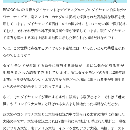
BROOCHの取り扱うダイヤモンドはデビアスグループのダイヤモンド鉱山ボツ
ワナ、ナミビア、南アフリカ、カナダの４拠点で採掘された高品質な原石を使
用しています。ダイヤモンド原石はこの4カ国以外にもいくつかの国で採掘され
ており、それぞれ専門の地下資源採掘企業が操業しています。現在ダイヤモン
ド原石を産出する国は上記世界地図に示した限られた場所だけなのです。
では、この世界に点在するダイヤモンド産地には いったいどんな共通点があ
るのでしょうか？
ダイヤモンドが産出する条件に該当する場所が世界には数か所有る事が
地層学者たちの調査で判明しています。
実はダイヤモンドの産地は2億年以
上前から地殻変動の少なく太古の昔から陸だった場所に限られる事が地層学者
たちの研究の結果少しづつ判ってきました。
さて、そのダイヤモンドが産出する条件に該当する場所とは？ それは「
超大
陸
」や「コンドワナ大陸」と呼ばれる太古より陸地だった場所なんだとか。
超大陸やコンドワナ大陸とは大陸移動説の中で語られる太古の地球に存在した
大陸の事です。大陸移動説によれば2億年前にも”地上”と呼ばれた場所は、現在
のアフリカ大陸、南アメリカ大陸、インドを含むアジア大陸、南極、オースト