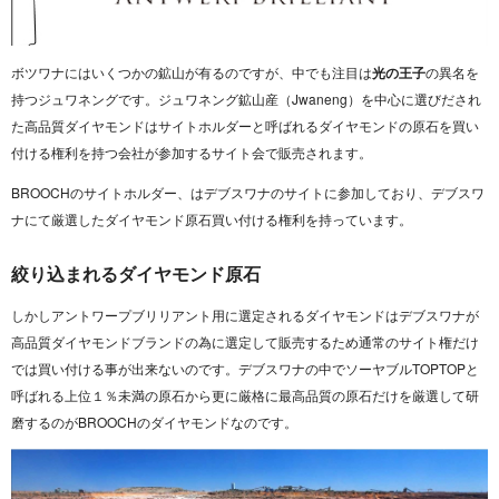
ボツワナにはいくつかの鉱山が有るのですが、中でも注目は
光の王子
の異名を
持つジュワネングです。ジュワネング鉱山産（Jwaneng）を中心に選びだされ
た高品質ダイヤモンドはサイトホルダーと呼ばれるダイヤモンドの原石を買い
付ける権利を持つ会社が参加するサイト会で販売されます。
BROOCHのサイトホルダー、はデブスワナのサイトに参加しており、デブスワ
ナにて厳選したダイヤモンド原石買い付ける権利を持っています。
絞り込まれるダイヤモンド原石
しかしアントワープブリリアント用に選定されるダイヤモンドはデブスワナが
高品質ダイヤモンドブランドの為に選定して販売するため通常のサイト権だけ
では買い付ける事が出来ないのです。デブスワナの中でソーヤブルTOPTOPと
呼ばれる上位１％未満の原石から更に厳格に最高品質の原石だけを厳選して研
磨するのがBROOCHのダイヤモンドなのです。