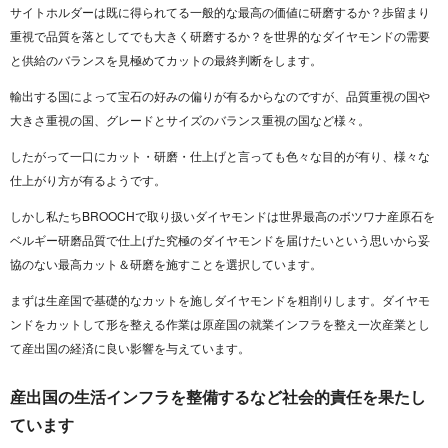
サイトホルダーは既に得られてる一般的な最高の価値に研磨するか？歩留まり
重視で品質を落としてでも大きく研磨するか？を世界的なダイヤモンドの需要
と供給のバランスを見極めてカットの最終判断をします。
輸出する国によって宝石の好みの偏りが有るからなのですが、品質重視の国や
大きさ重視の国、グレードとサイズのバランス重視の国など様々。
したがって一口にカット・研磨・仕上げと言っても色々な目的が有り、様々な
仕上がり方が有るようです。
しかし私たちBROOCHで取り扱いダイヤモンドは世界最高のボツワナ産原石を
ベルギー研磨品質で仕上げた究極のダイヤモンドを届けたいという思いから妥
協のない最高カット＆研磨を施すことを選択しています。
まずは生産国で基礎的なカットを施しダイヤモンドを粗削りします。ダイヤモ
ンドをカットして形を整える作業は原産国の就業インフラを整え一次産業とし
て産出国の経済に良い影響を与えています。
産出国の生活インフラを整備するなど社会的責任を果たし
ています