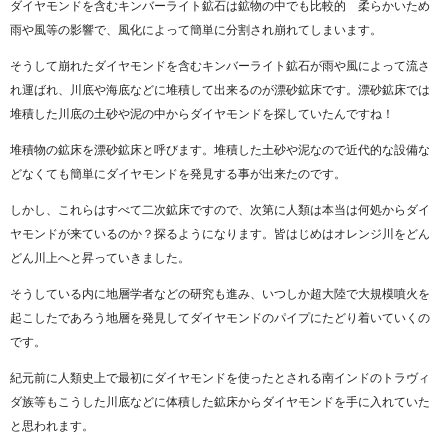
ダイヤモンドを含むキンバーライト鉱石は鉱物の中でも比較的 柔らかいため
雨や風等の影響で、風化によって簡単に分割され崩れてしまいます。
そうして崩れたダイヤモンドを含むキンバーライト鉱石が雨や風によって流さ
れ運ばれ、川底や海底などに堆積して出来るのが漂砂鉱床です。漂砂鉱床では
堆積した川底の土砂や泥の中からダイヤモンドを探していたんですね！
堆積物の鉱床を漂砂鉱床と呼びます。堆積した土砂や泥なので近代的な設備な
どなくても簡単にダイヤモンドを発見する事が出来たのです。
しかし、これらはすべて二次鉱床ですので、次第に人類は本当は何処からダイ
ヤモンドが来ているのか？探るようになります。皆はじめはオレンジ川をどん
どん川上へと昇っていきました。
そうしている内に地層学者などの研究も進み、いつしか超大陸で大規模噴火を
起こしたであろう地層を発見してダイヤモンドのパイプにたどり着いていくの
です。
紀元前に人類史上で最初にダイヤモンドを使ったとされる南インドのトラヴィ
ダ族等もこうした川底などに体積した鉱床からダイヤモンドを手に入れていた
と思われます。