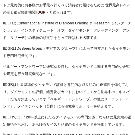
ドは最終的にお客様のお手元へ行くべく消費者に届けるために 世界最高レベル
の宝石鑑定鑑別機関
IIDGR
へと送られます。
IIDGRとはInternational Institute of Diamond Grading ＆ Research（インターナ
ショナル インスティテュート オブ ダイヤモンド グレーディング アン
ド リサーチ）の単語の頭文字をとって呼ばれる名前です。
IIDGRはDeBeers Group（デビアス グループ）によって設立されたダイヤモン
ド専門研究機関です。
ベルギー・アントワープに研究室を持ち、ダイヤモンドに関する専門的な研究
や鑑定を行う研究機関なのです。
IIDGRは世界基準のダイヤモンド評価と専門的な取り組みに正確性を備えてお
り、ダイヤモンドの評価、鑑定及びカットにおいて古くから世界中のエキスパ
ートたちが集まっています「ベルギー・アントワープ」の他にスーラット（イ
ンド）、メイデンヘッド（英国）にも研究室ラボトリーを構えます。
IIDGRでは、120年以上にわたるダイヤモンドの専門知識、ならびに最先端の鑑
定技術を活用し、あらゆるサイズと品質のダイヤモンドを評価しています。
評価システムは国際監査機関SocieteGenerale de Surveillance(SGS)より認可