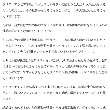
ラリア、アラビア半島、マダカスカル等多くの陸地を含んだ１つの巨大な大陸
だったのだとか。今の世界からは考えられない様な一つの大陸だったと考えら
えれています。
その後、超大陸は大陸の移動で徐々に分断され、約5億年の歳月をかけて現在の
世界地図のような形になったそうです。
ちなみに今の状況を大陸移動説で言うと・・・次の形成へ向けて動き出したと
ころなんだとか、「ハワイが何時か日本にくっつく」なんて話を聞いたことは
無いですか？今も年間8㎝のスピードで近づいているそうです・・・。
因みに大陸移動説は5億年周期くらいの話のなのであまり私たちの生きている間
にはどうにもならなさそうな話ですが、そうした悠久の時をダイヤモンドは旅
してるのです。ですから少なくともダイヤモンドは5億年以上前に結晶したと考
えられています。
またダイヤモンドが結晶するのは地下約200キロの地底、地球の中心部は超高
圧力で、激しいマグマによっても鍛えられる過酷な環境でダイヤモンドは結晶
します。
結晶はするのですが、地殻変動が活発すぎれば安定出来ず、ダイヤモンドに成