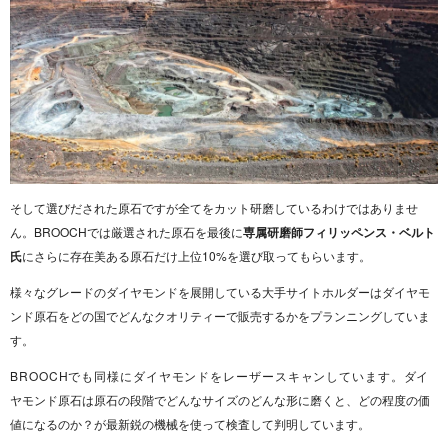
そして選びだされた原石ですが全てをカット研磨しているわけではありませ
ん。BROOCHでは厳選された原石を最後に
専属研磨師フィリッペンス・ベルト
氏
にさらに存在美ある原石だけ上位10%を選び取ってもらいます。
様々なグレードのダイヤモンドを展開している大手サイトホルダーはダイヤモ
ンド原石をどの国でどんなクオリティーで販売するかをプランニングしていま
す。
BROOCHでも同様にダイヤモンドをレーザースキャンしています。
ダイ
ヤモンド原石は原石の段階でどんなサイズのどんな形に磨くと、どの程度の価
値になるのか？が最新鋭の機械を使って検査して判明しています。