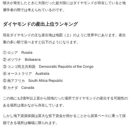
噴火が発生したときに大陸だった超大陸にはダイヤモンドが存在していると地
層学者の間では考えられているのです。
ダイヤモンドの産出上位ランキング
現在ダイヤモンドの主な産出地は地図（上）のように世界中にあります。産出
量の多い順で並べますと以下のようになります。
① ロシア Russia
② ボツワナ Botswana
③ コンゴ民主共和国 Democratic Republic of the Congo
④ オーストラリア Australia
⑤ 南アフリカ South Africa Republic
⑥ カナダ Canada
この他にも2億年以上昔から陸地だった場所でダイヤモンドの産出する可能性の
ある場所は僅かながら存在しています。
しかし地下資源採掘は莫大な投下資金が掛かることから採算ベースに乗って採
掘できる場所は極端に限られます。