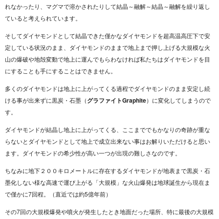
れなかったり、マグマで溶かされたりして結晶～融解～結晶～融解を繰り返し
ていると考えられています。
そしてダイヤモンドとして結晶できた僅かなダイヤモンドを超高温高圧下で安
定している状況のまま、ダイヤモンドのままで地上まで押し上げる大規模な火
山の爆破や地殻変動で地上に運んでもらわなければ私たちはダイヤモンドを目
にすることも手にすることはできません。
多くのダイヤモンドは地上に上がってくる過程でダイヤモンドのまま安定し続
ける事が出来ずに黒炭・石墨（
グラファイトGraphite
）に変化してしまうので
す。
ダイヤモンドが結晶し地上に上がってくる、ここまででもかなりの奇跡が重な
らないとダイヤモンドとして地上で成立出来ない事はお解りいただけると思い
ます。ダイヤモンドの希少性が高い一つが出現の難しさなのです。
ちなみに地下２００キロメートルに存在するダイヤモンドが地表まで黒炭・石
墨化しない様な高速で運び上がる「大規模」な火山爆発は地球誕生から現在ま
で僅かに7回程。（直近では約5億年前）
その7回の大規模爆発や噴火が発生したとき地面だった場所、特に最後の大規模