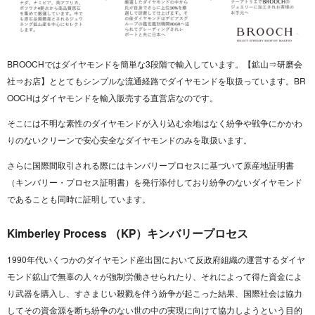
BROOCHではダイヤモンドを簡単な3段階で輸入しています。【鉱山⇒研磨会
社⇒お店】ととてもシンプルな流通経路でダイヤモンドを取扱っています。BR
OOCHはダイヤモンドを輸入販売する直営店なのです。
そこには不明な素性のダイヤモンドが入り込む余地はなく紛争や戦争にかかわ
りのないクリーンで安心安全なダイヤモンドのみを取扱います。
さらに国際間取引される際にはキンバリープロセスに基づいて原産地証明書
（キンバリー・プロセス証明書）を発行添付しており紛争のないダイヤモンド
であることも同時に証明しています。
Kimberley Process （KP）キンバリープロセス
1990年代いくつかのダイヤモンド産出国において反政府組織の運営するダイヤ
モンド鉱山で無辜の人々が強制労働させられたり、それによって得た資金によ
り武器を購入し、すさまじい殺戮を伴う紛争が起こった結果、国際社会は協力
してその資金源を断ち紛争のない世の中の実現に向けて協力しようという目的