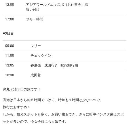
12:00
アジアワールドエキスポ（お仕事会）着
買い付け
17:00
フリー時間
■3日目
09:00
フリー
11:00
チェックイン
13:05
香港発 成田行き Tlight飛行機
18:30
成田着
弾丸２泊３日の旅です！
香港は日本から約５時間でいけて、時差も１時間と少ないので、
旅行におすすめ！
しかも、観光スポットも多く、お買い物もでき、さらに町中インスタ栄えスポ
ットが多いので、今女子旅にも人気です。