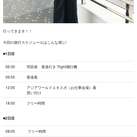
行ってきます！！
今回の旅行スケジュールはこんな感じ!
■1日目
06:35
羽田発 香港行き Tlight飛行機
09:55
香港着
12:00
アジアワールドエキスポ（お仕事会場）着
買い付け
18:00
フリー時間
■2日目
08:00
フリー時間