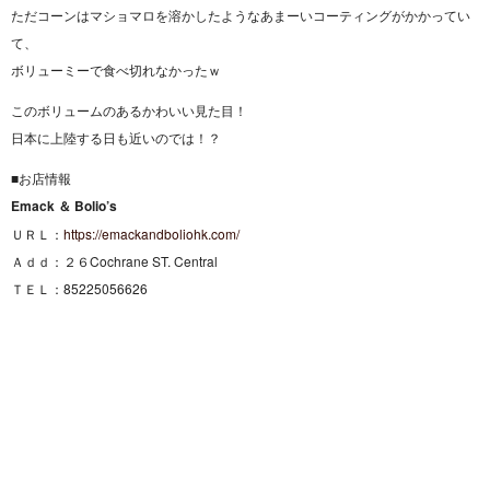
ただコーンはマショマロを溶かしたようなあまーいコーティングがかかってい
て、
ボリューミーで食べ切れなかったｗ
このボリュームのあるかわいい見た目！
日本に上陸する日も近いのでは！？
■お店情報
Emack ＆ Bolio’s
ＵＲＬ：
https://emackandboliohk.com/
Ａｄｄ：２６Cochrane ST. Central
ＴＥＬ：85225056626