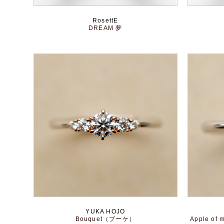
RosettE
DREAM 夢
YUKA HOJO
Bouquet（ブーケ）
Apple o