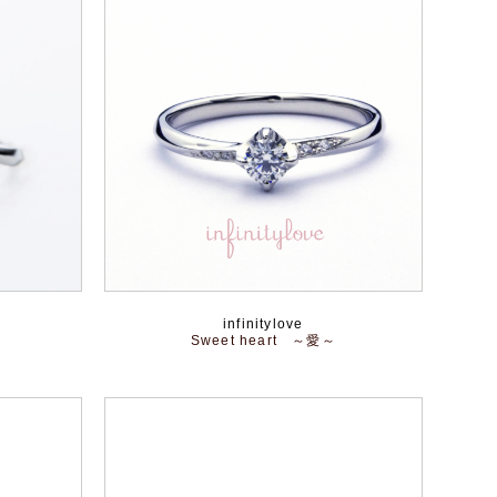
infinitylove
Sweet heart ～愛～