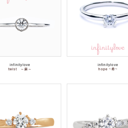
infinitylove
infinitylove
twist ～麻～
hope ~希~