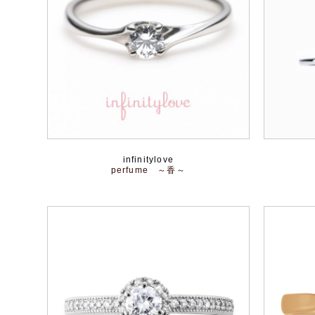
infinitylove
perfume ～香～