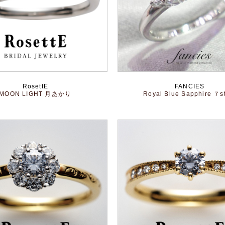
RosettE
FANCIES
MOON LIGHT 月あかり
Royal Blue Sapphire ７s