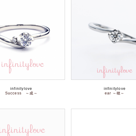
infinitylove
infinitylove
Success ～成～
ear ～穂～