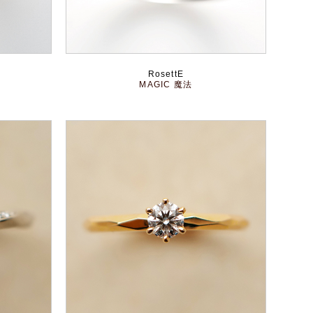
RosettE
MAGIC 魔法