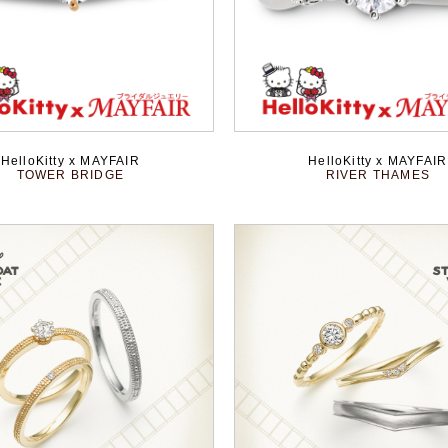
HelloKitty x MAYFAIR
HelloKitty x MAYFAIR
TOWER BRIDGE
RIVER THAMES