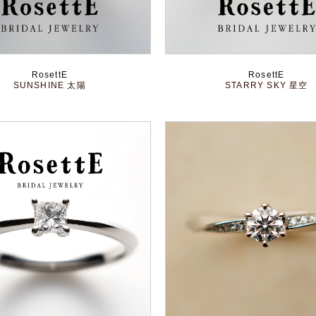
RosettE
RosettE
SUNSHINE 太陽
STARRY SKY 星空