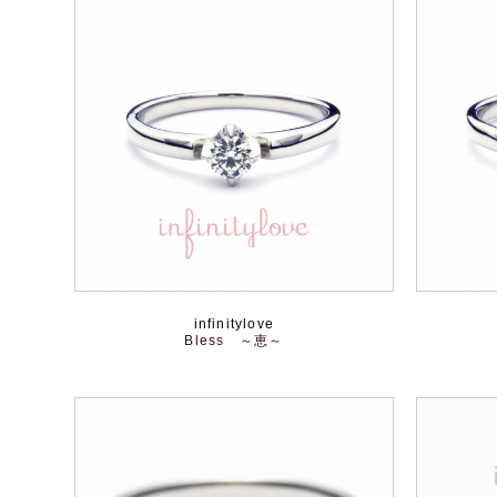
infinitylove
Bless ～恵～