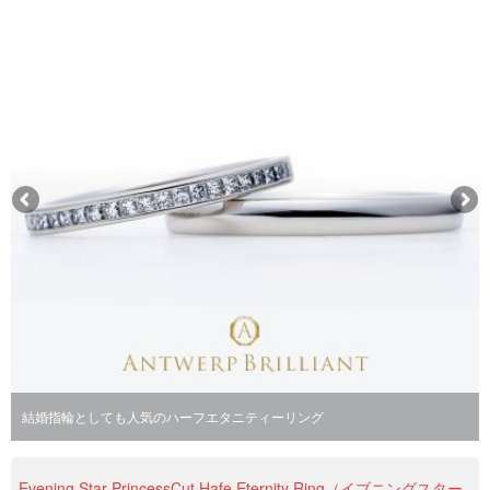
結婚指輪としても人気のハーフエタニティーリング
Evening Star PrincessCut Hafe Eternity Ring（イブニングスター