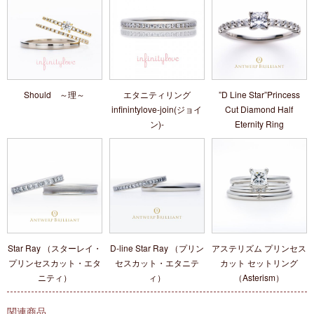
Should ～理～
エタニティリング
”D Line Star”Princess
infinintylove-join(ジョイ
Cut Diamond Half
ン)-
Eternity Ring
Star Ray （スターレイ・
D-line Star Ray （プリン
アステリズム プリンセス
プリンセスカット・エタ
セスカット・エタニテ
カット セットリング
ニティ）
ィ）
（Asterism）
関連商品