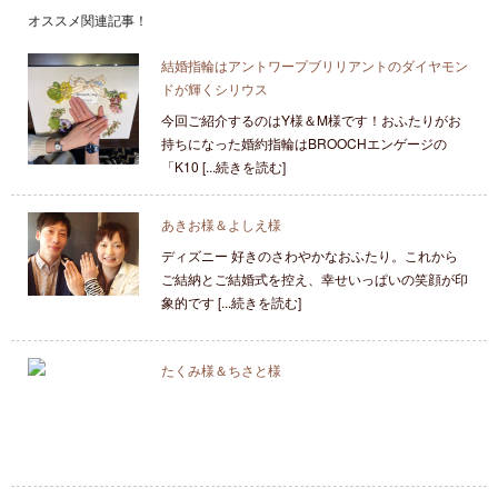
オススメ関連記事！
結婚指輪はアントワープブリリアントのダイヤモン
ドが輝くシリウス
今回ご紹介するのはY様＆M様です！おふたりがお
持ちになった婚約指輪はBROOCHエンゲージの
「K10 [...続きを読む]
あきお様＆よしえ様
ディズニー 好きのさわやかなおふたり。これから
ご結納とご結婚式を控え、幸せいっぱいの笑顔が印
象的です [...続きを読む]
たくみ様＆ちさと様