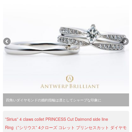
四角いダイヤモンドの婚約指輪は凛としてシャープな印象に
正規プリンセスカットのダイヤモンドはアントワープブリリアント
”Sirius” 4 claws collet PRINCESS Cut Daimond side line
Ring（”シリウス” 4クローズ コレット プリンセスカット ダイヤモ