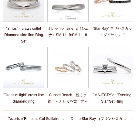
”Sirius” 4 claws collet
オレッキオ sinena（シエ
”Star Ray” プリセスカッ
Diamond side line Ring
ナ）SM-1119/SM-1118
トダイヤモンド
Set
”Cross of light” cross line
Sunset Beach 煌く水
”MAJESTY”on”Evening
diamond ring
面 ～ふたりを繋ぐ光～
Star”Set Ring
”Asterism”Princess Cut Solitaire Diamond Ring
D-line Star Ray （プリンセスカット・エタニティ）