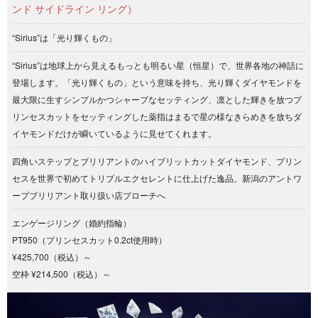
ンド サイドライン リング）
“Sirius”は「光り輝くもの」
“Sirius”は地球上から見えるもっとも明るい星（恒星）で、世界各地の神話に
登場します。「光り輝くもの」という意味を持ち、光り輝くダイヤモンドを
最大限に生すシンプルかつシャープなセッティング、凛とした輝きを放つプ
リンセスカットをセッティングした薬指はまるで星の様なきらめきを放ちダ
イヤモンドだけが瞬いているように見せてくれます。
四角いステップとブリリアントのハイブリットカットダイヤモンド、プリン
セスを世界で初めてトリプルエクセレントに仕上げた逸品。新潟のアントワ
ープブリリアント取り扱い店ブローチへ
エンゲージリング（婚約指輪）
PT950（プリンセスカット0.2ct使用時）
¥425,700（税込）～
空枠 ¥214,500（税込）～