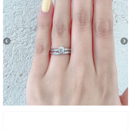
動
画
プ