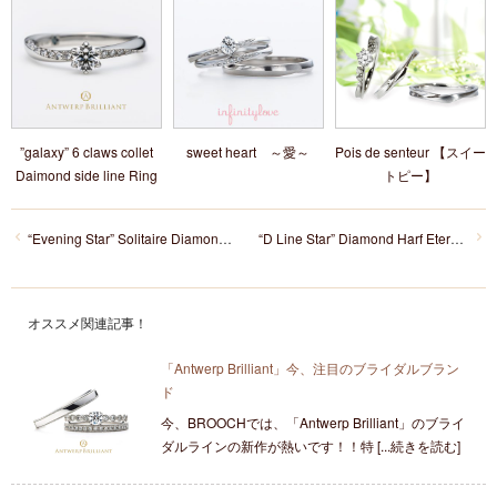
”galaxy” 6 claws collet
sweet heart ～愛～
Pois de senteur 【スイー
Daimond side line Ring
トピー】
“Evening Star” Solitaire Diamond Ring
“D Line Star” Diamond Harf Eternity Ring Set
オススメ関連記事！
「Antwerp Brilliant」今、注目のブライダルブラン
ド
今、BROOCHでは、「Antwerp Brilliant」のブライ
ダルラインの新作が熱いです！！特 [...続きを読む]