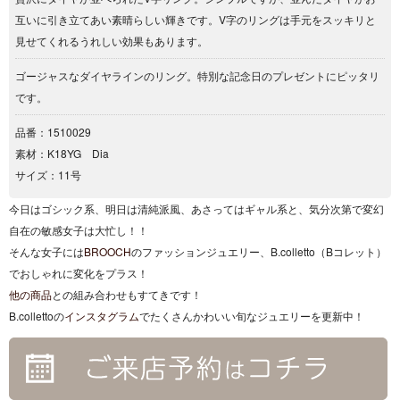
互いに引き立てあい素晴らしい輝きです。V字のリングは手元をスッキリと
見せてくれるうれしい効果もあります。
ゴージャスなダイヤラインのリング。特別な記念日のプレゼントにピッタリ
です。
品番：1510029
素材：K18YG Dia
サイズ：11号
今日はゴシック系、明日は清純派風、あさってはギャル系と、気分次第で変幻
自在の敏感女子は大忙し！！
そんな女子には
BROOCH
のファッションジュエリー、B.colletto（
Bコレット）
でおしゃれに変化をプラス！
他の商品
との組み合わせもすてきです！
B.collettoの
インスタグラム
でたくさんかわいい旬なジュエリーを更新中！