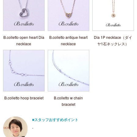
B.colletto open heart Dia
B.colletto antique heart
Dia 1P necklace（ダイ
necklace
necklace
ヤ1石ネックレス）
B.colletto hoop bracelet
B.colletto w chain
bracelet
■スタッフおすすめポイント
-