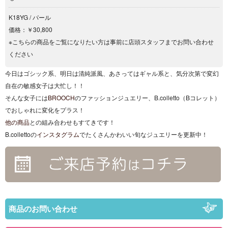
K18YG / パール
価格：￥30,800
※こちらの商品をご覧になりたい方は事前に店頭スタッフまでお問い合わせ
ください
今日はゴシック系、明日は清純派風、あさってはギャル系と、気分次第で変幻
自在の敏感女子は大忙し！！
そんな女子には
BROOCH
のファッションジュエリー、B.colletto（
Bコレット）
でおしゃれに変化をプラス！
他の商品
との組み合わせもすてきです！
B.collettoの
インスタグラム
でたくさんかわいい旬なジュエリーを更新中！
商品のお問い合わせ