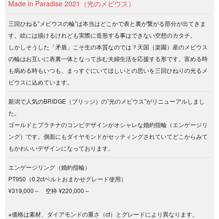
Made in Paradise 2021（光のメビウス）
三回ひねる”メビウスの輪”は本当はどこかで表と裏が繋がる部分が出てきま
す。絵には描けるけれども実際に造形する事はできない空想のカタチ。
しかしそうした「矛盾」こそ生の本質なのでは？天国（楽園）産のメビウス
の輪はお互いに表裏一体となって歩む夫婦生活を応援する形です。富める時
も病める時もいつも、まっすぐにいてほしいとの思いを三回ひねりの光るメ
ビウスに込めています。
新潟で人気のBRIDGE（ブリッジ）の”光のメビウス”がリニューアルしまし
た。
ゴールドとプラチナのコンビデザインがオシャレな婚約指輪（エンゲージリ
ング）です。側面にもダイヤモンドがセッティングされていてどこからみて
もかわいいデザインになっております。
エンゲージリング（婚約指輪）
PT950（0.2ctベルトおまかせグレード使用）
¥319,000～ 空枠 ¥220,000～
※価格は素材、ダイアモンドの重さ（ct）とグレードにより異なります。