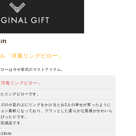
ift
ナル「洋風リングピロー」
ピローは今や挙式のマストアイテム。
「洋風リングピロー」
したリングピローです。
ーズの小花の上にリングをかけるとお2人の幸せが実ったように
ション素材になっており、フワッとした柔らかな質感がかわいら
にぴったりです。
の完成品です。
18cm