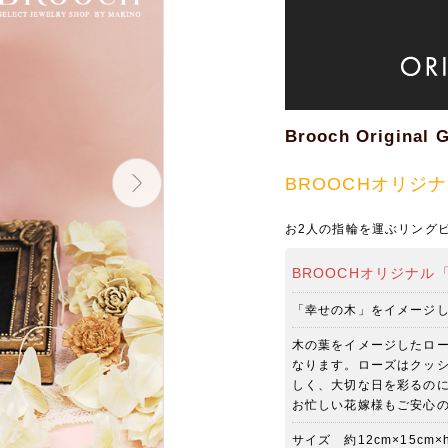
Brooch Original G
BROOCHオリジ
お2人の指輪を運ぶリング
BROOCHオリジナル
「幸せの木」をイメージ
木の葉をイメージしたロ
なります。ローズはクッ
しく、大切な日を彩るの
お忙しい花嫁様もご安心
サイズ 約12cm×15cm×h