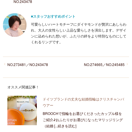
NO.243478
■スタッフおすすめポイント
可愛らしいハートモチーフにダイヤモンドが贅沢にあしらわ
れ、大人の女性らしい上品な愛らしさを演出します。デザイ
ンに込められた想いが、ふたりの絆をより特別なものにして
くれるリングです。
NO.273481／NO.243478
NO.274665／NO.245485
オススメ関連記事！
ドイツブランドの丈夫な結婚指輪はクリスチャンバ
ウアー
BROOCHで指輪をお選びくださったカップル様を
ご紹介♪おふたりがお選びになったマリッジリング
（結婚 [...続きを読む]