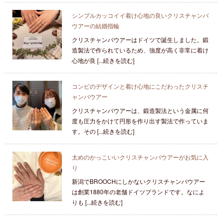
シンプルカッコイイ着け心地の良いクリスチャンバ
ウアーの結婚指輪
クリスチャンバウアーはドイツで誕生しました。鍛
造製法で作られているため、強度が高く非常に着け
心地が良 [...続きを読む]
コンビのデザインと着け心地にこだわったクリスチ
ャンバウアー
クリスチャンバウアーは、鍛造製法という金属に何
度も圧力をかけて円形を作り出す製法で作っていま
す。その [...続きを読む]
太めのかっこいいクリスチャンバウアーがお気に入
り
新潟でBROOCHにしかないクリスチャンバウアー
は創業1880年の老舗ドイツブランドです。なによ
りも [...続きを読む]