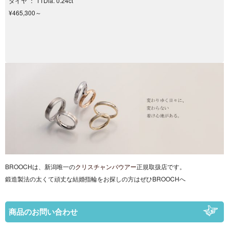
ダイヤ ： 11Dia. 0.24ct
¥465,300～
BROOCHは、新潟唯一の
クリスチャンバウアー
正規取扱店です。
鍛造製法の太くて頑丈な結婚指輪をお探しの方はぜひBROOCHへ
商品のお問い合わせ