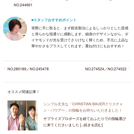
NO.244661
■スタッフおすすめポイント
実際に手に取ると、まず鍛造製法によるしっかりとした質感
と滑らかな指通りに感動します。細身のデザインながら、ダ
イヤモンドが光を受けてさりげなく輝くため、手元に上品な
華やかさをプラスしてくれます。重ね付けにもおすすめ！
NO.280189／NO.245478
NO.274524／NO.274522
オススメ関連記事！
シンプル丈夫な「CHRISTIAN BAUERクリスチャ
ン・バウアー」の指輪をお持ちいただきました！
サプライズプロポーズを経ておふたりでの指輪選び
に来てくださいました [...続きを読む]