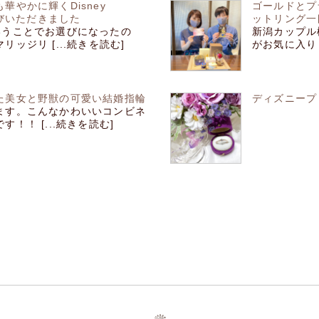
やかに輝くDisney
ゴールドとプ
選びいただきました
ットリング一
いうことでお選びになったの
新潟カップル
ッジリ [...続きを読む]
がお気に入り！
た美女と野獣の可愛い結婚指輪
ディズニープ
ます。こんなかわいいコンビネ
！！ [...続きを読む]