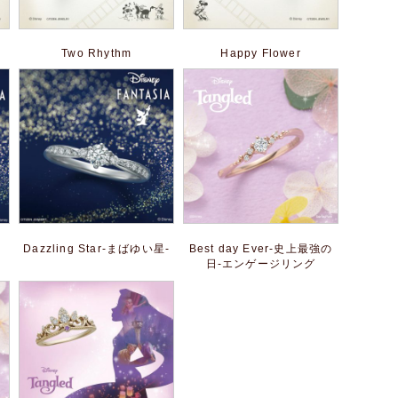
Two Rhythm
Happy Flower
Dazzling Star-まばゆい星‐
Best day Ever-史上最強の
日-エンゲージリング