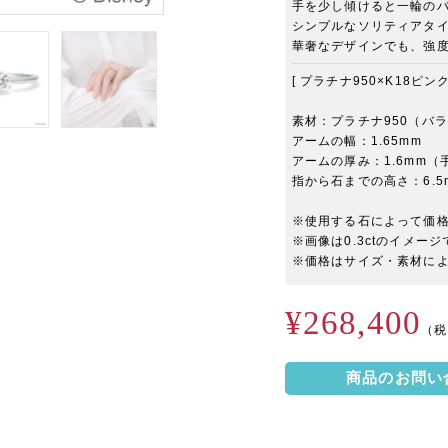
手を少し傾けると一輪の
シンプルなソリティアタ
華奢なデザインでも、強
[ プラチナ950×K18ピンクゴ
素材：プラチナ950（バラ
アームの幅：1.65mm
アームの厚み：1.6mm（
指から石までの高さ：6.5
※使用する石によって価
※画像は0.3ctのイメー
※価格はサイズ・素材に
¥268,400
（税
商品のお問い