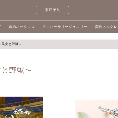
来店予約
グ
婚約ネックレス
アニバーサリージュエリー
真珠ネックレ
ose～美女と野獣～
～美女と野獣～