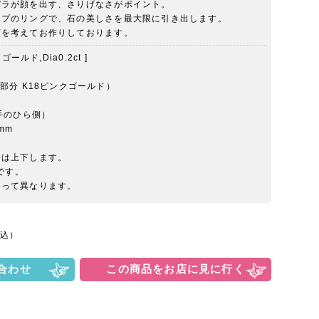
バラが顔を出す、さりげなさがポイント。
イプのリングで、石の美しさを最大限に引き出します。
度を考えてお作りしております。
ールド,Dia0.2ct ]
部分 K18ピンクゴールド）
手のひら側）
mm
格は上下します。
ジです。
よって異なります。
込）
合わせ
この商品をお店に見に行く