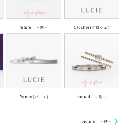
future ～来～
Clocher(クロシェ)
Panier(パニエ)
should ～理～
picture ～映～