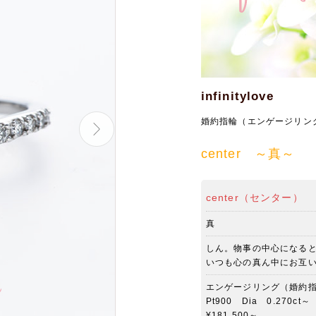
infinitylove
婚約指輪（エンゲージリン
center ～真～
center（センター）
真
しん。物事の中心になる
いつも心の真ん中にお互
エンゲージリング（婚約
Pt900 Dia 0.270ct～
¥181,500～