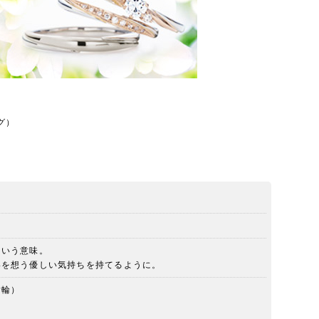
グ）
という意味。
いを想う優しい気持ちを持てるように。
指輪）