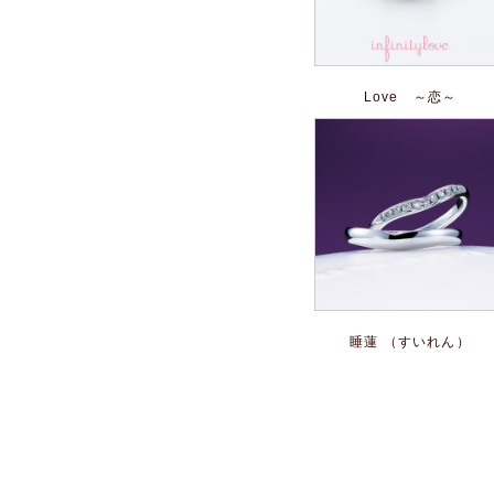
Love ～恋～
睡蓮 （すいれん）