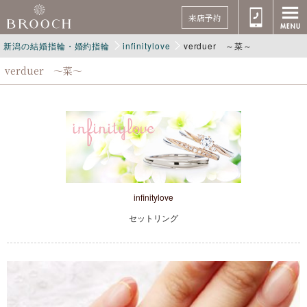
来店予約
新潟の結婚指輪・婚約指輪
infinitylove
verduer ～菜～
verduer ～菜～
infinitylove
セットリング