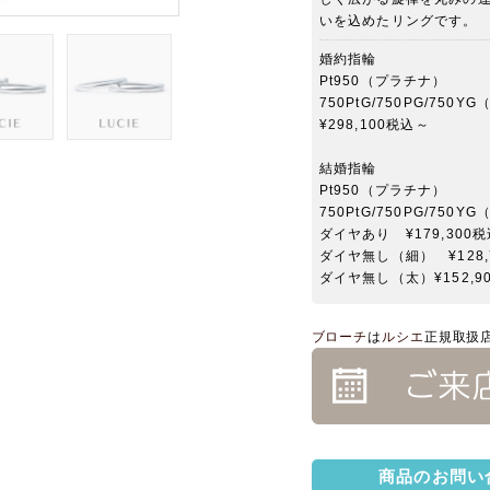
いを込めたリングです。
婚約指輪
Pt950（プラチナ）
750PtG/750PG/7
¥298,100税込～
結婚指輪
Pt950（プラチナ）
750PtG/750PG/7
ダイヤあり ¥179,300
ダイヤ無し（細） ¥128,
ダイヤ無し（太）¥152,9
ブローチ
は
ルシエ
正規取扱
商品のお問い