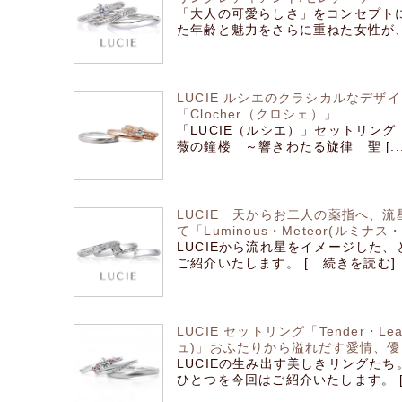
「大人の可愛らしさ」をコンセプト
た年齢と魅力をさらに重ねた女性が、い
LUCIE ルシエのクラシカルなデザ
「Clocher（クロシェ）」
「LUCIE（ルシエ）」セットリング 
薇の鐘楼 ～響きわたる旋律 聖 [..
LUCIE 天からお二人の薬指へ、
て「Luminous・Meteor(ルミナ
LUCIEから流れ星をイメージした
ご紹介いたします。 [...続きを読む]
LUCIE セットリング「Tender・L
ュ)」おふたりから溢れだす愛情、
LUCIEの生み出す美しきリングた
ひとつを今回はご紹介いたします。 [.