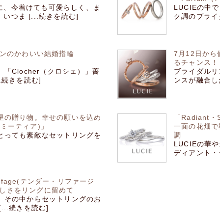
に、今着けても可愛らしく、ま
LUCIEの
つま [...続きを読む]
ク調のブライダ
インのかわいい結婚指輪
7月12日か
るチャンス！
「Clocher（クロシェ）」薔
ブライダルリ
.続きを読む]
ンスが融合した
流星の贈り物。幸せの願いを込め
「Radian
ス・ミーティア)」
一面の花畑で
、とっても素敵なセットリングを
調
LUCIEの華や
ディアント・セ
eafage(テンダー・リファージ
優しさをリングに留めて
ち。その中からセットリングのお
..続きを読む]