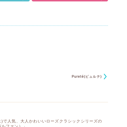
Pureté(ピュルテ)
ルシエ)で人気、大人かわいいローズクラシックシリーズの
（パルファン）」