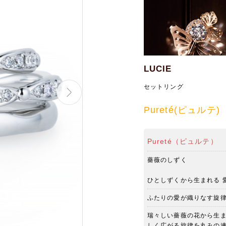
LUCIE
セットリング
Pureté(ピュルテ)
Pureté（ピュルテ）
薔薇のしずく
ひとしずくから生まれる 
ふたりの愛が織りなす旋
瑞々しい薔薇の花から生
しく広がる旋律を丸みの