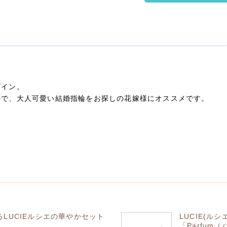
ト
ザイン。
ので、大人可愛い結婚指輪をお探しの花嫁様にオススメです。
LUCIEルシエの華やかセット
LUCIE(
「Parfum