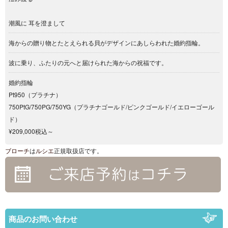
潮風に 耳を澄まして
海からの贈り物とたとえられる貝がデザインにあしらわれた婚約指輪。
波に乗り、ふたりの元へと届けられた海からの祝福です。
婚約指輪
Pt950（プラチナ）
750PtG/750PG/750YG（プラチナゴールド/ピンクゴールド/イエローゴール
ド）
¥209,000税込～
ブローチ
は
ルシエ
正規取扱店です。
商品のお問い合わせ