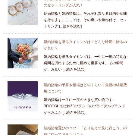
のセットリングが人気！
結婚指輪と婚約指輪は、それぞれ異なる目的や意味
を持ちます。ここでは、その違いや重ね付け、セッ
トリング [...続きを読む]
婚約指輪を贈るタイミングは？どんな時期に贈るの
が良い？
婚約指輪を贈るタイミングは、一生に一度の特別な
瞬間を演出するために極めて重要です。その瞬間
が、お互い [...続きを読む]
婚約指輪の予算や相場はどのくらい？最新の結婚費
用について
婚約指輪は一生に一度の大きな買い物です。
BROOCHでは約50ブランドのブライダルブランド
からおふた [...続きを読む]
結婚指輪選びのコツ！「とりあえず見に行こう」の
前にやっておきたいこと