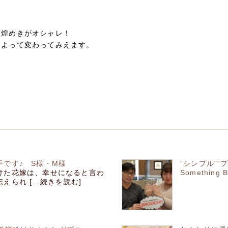
ト
な煌めきがオシャレ！
によって変わってみえます。
です♪ S様・M様
”シンプル””
けた花嫁は、幸せになると言わ
Somethin
られ [...続きを読む]