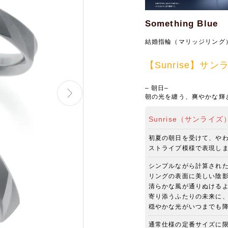
Something Blue
結婚指輪（マリッジリング
【Sunrise】サンラ
– 朝日–
朝の光を纏う、爽やかな輝
Sunrise（サンライズ
初夏の朝日を受けて、や
ストライプ模様で表現し
シンプルながら計算され
リングの表面に美しい陰
清らかな風が通りぬける
寄り添うふたりの未来に
穏やかな光がいつまでも
通常仕様の定番サイズに