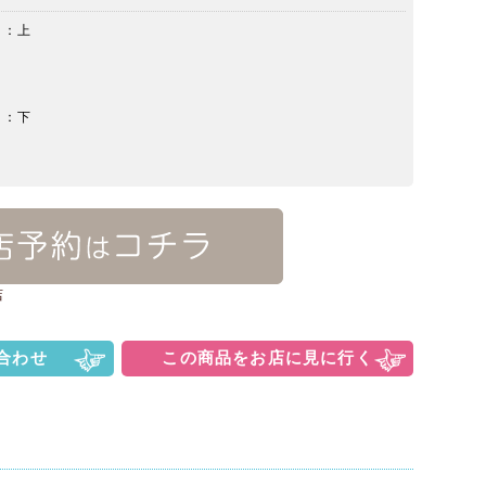
ng：上
ng：下
店
合わせ
この商品をお店に見に行く