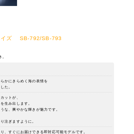
）
イズ SB-792/SB-793
き。
）
わらかにきらめく海の表情を
ました。
たカットが、
影を生み出します。
ような、爽やかな輝きが魅力です。
、
降り注ぎますように。
限り、すぐにお届けできる即対応可能モデルです。