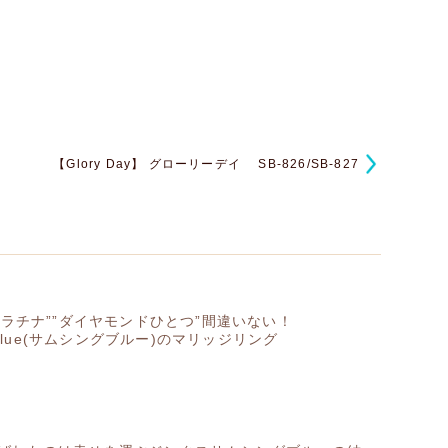
【Glory Day】 グローリーデイ SB-826/SB-827
プラチナ””ダイヤモンドひとつ”間違いない！
g Blue(サムシングブルー)のマリッジリング