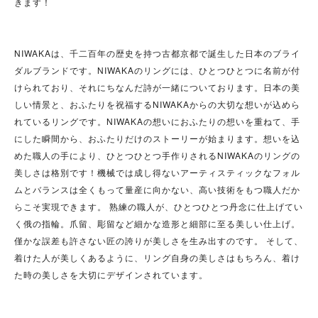
きます！
NIWAKAは、千二百年の歴史を持つ古都京都で誕生した日本のブライ
ダルブランドです。NIWAKAのリングには、ひとつひとつに名前が付
けられており、それにちなんだ詩が一緒についております。日本の美
しい情景と、おふたりを祝福するNIWAKAからの大切な想いが込めら
れているリングです。NIWAKAの想いにおふたりの想いを重ねて、手
にした瞬間から、おふたりだけのストーリーが始まります。想いを込
めた職人の手により、ひとつひとつ手作りされるNIWAKAのリングの
美しさは格別です！機械では成し得ないアーティスティックなフォル
ムとバランスは全くもって量産に向かない、高い技術をもつ職人だか
らこそ実現できます。 熟練の職人が、ひとつひとつ丹念に仕上げてい
く俄の指輪。爪留、彫留など細かな造形と細部に至る美しい仕上げ。
僅かな誤差も許さない匠の誇りが美しさを生み出すのです。 そして、
着けた人が美しくあるように、リング自身の美しさはもちろん、着け
た時の美しさを大切にデザインされています。