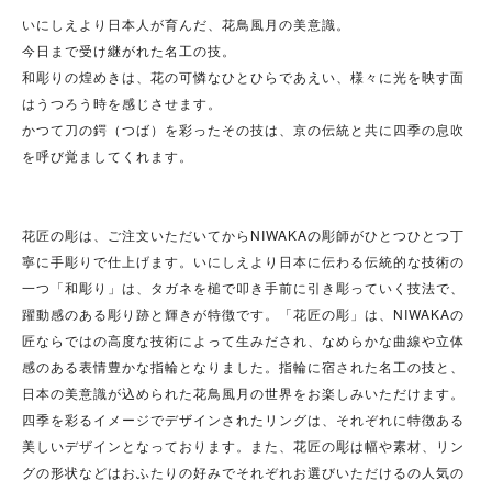
いにしえより日本人が育んだ、花鳥風月の美意識。
今日まで受け継がれた名工の技。
和彫りの煌めきは、花の可憐なひとひらであえい、様々に光を映す面
はうつろう時を感じさせます。
かつて刀の鍔（つば）を彩ったその技は、京の伝統と共に四季の息吹
を呼び覚ましてくれます。
花匠の彫は、ご注文いただいてからNIWAKAの彫師がひとつひとつ丁
寧に手彫りで仕上げます。いにしえより日本に伝わる伝統的な技術の
一つ「和彫り」は、タガネを槌で叩き手前に引き彫っていく技法で、
躍動感のある彫り跡と輝きが特徴です。「花匠の彫」は、NIWAKAの
匠ならではの高度な技術によって生みだされ、なめらかな曲線や立体
感のある表情豊かな指輪となりました。指輪に宿された名工の技と、
日本の美意識が込められた花鳥風月の世界をお楽しみいただけます。
四季を彩るイメージでデザインされたリングは、それぞれに特徴ある
美しいデザインとなっております。また、花匠の彫は幅や素材、リン
グの形状などはおふたりの好みでそれぞれお選びいただけるの人気の