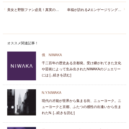
美女と野獣ファン必見！真実の愛をテーマにしたセットリングBell with Beast(ベル・ウィズ・ビースト)
幸福が訪れる♪エンゲージリング「スズランの音色」と表裏一体がテーマの謎なマリッジリングのBRIDGEブリッジのセットリング
オススメ関連記事！
俄 NIWAKA
千二百年の歴史ある京都発。受け継がれてきた文化
や芸術によって生み出されたNIWAKAのジュエリー
には [...続きを読む]
N.Y.NIWAKA
現代の才能が世界から集まる街、ニューヨーク。ニ
ューヨークと京都、ふたつの感性の出逢いから生ま
れたN. [...続きを読む]