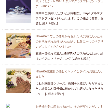
俄（にわか）NIWAKA ダルマグラスプレゼントフェ
ア -2019.1-
期間中ご成約いただいたお客様に、Floyd ダルマグ
ラスをプレゼントいたします。この機会に是非、お
買 [...続きを読む]
NIWAKAニワカの指輪からおふたりが気に入ったも
のをそれぞれお持ちいただき、世界に一つのペアリ
ングにしてくださいました
直感一目惚れで選んだNIWAKAニワカのおふたりだ
けのペアのマリッジリング [...続きを読む]
NIWAKA京杢目の優しくキレイなラインが気に入り
ました！
にわか京杢目シリーズ、長閑をお選びいただきまし
た。綺麗な木目模様に魅かれてお選びになったそう
です！ [...続きを読む]
お子様が冬に産まれるから、冬のデザインがいい!!