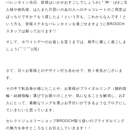
バレンタイン当日、皆様はいかがおすごしでしょうか( *´艸｀)♪♪ご主
人様や彼氏様、はたまた片思いのあの人へのチョコレートのご用意は
ばっちりですか？もう渡したよ！という方も、これからなんです！と
いう方も、皆様ステキなバレンタインを過ごせますようにBROOCH
スタッフは願っております♡
そして、ホワイトデーのお返しを貰うまでは、相手に優しく過ごしま
しょう(￣▽￣)(笑)
さて、日々お客様とのデザイン打ち合わせで、色々発見がございま
す。
その中で私自身が感じたことや、お客様がブライダルリング（婚約指
輪・結婚指輪）選びでお困りのことや、気になることを解消し、お2
人にとって、素敵なリングを選ぶお手伝いができるようなブログにし
ていきたいと思っています。
セレクトジュエリーショップBROOCH取り扱いのブライダルリング
の魅力を余すところなくお伝えしていきます！！