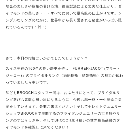
地金の美しさや指輪の着け心地、鍛造製法による丈夫な仕上がり、ダ
イヤモンドの美しさ・・・すべてにおいて最高級の仕上がりです。シ
ンプルなリングのなかに、世界中から長く愛される秘密がいっぱい隠
れているんです( *´艸｀)
さて、本日の指輪はいかがでしたでしょうか？？
スイス発祥の160年の長い歴史を持つ「FURRER-JACOT (
フラー・
ジャコー)」
のブライダルリング（婚約指輪・結婚指輪）の魅力が伝わ
っていましたら幸いです。
私どもBROOCHスタッフ一同は、おふたりにとって、ブライダルリ
ング選びも素敵な思い出になるように、今後も精一杯・一生懸命ご提
案をしていきます。是非ご来店ください！そしてセレクトジュエリー
ショップBROOCHで展開するのブライダルジュエリーの世界観やリ
ングのすばらしさを、そしてBROOCH取り扱いの世界最高品質のダ
イヤモンドを確認しに来てください！