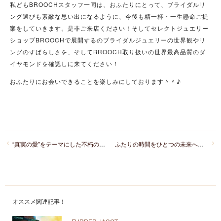
私どもBROOCHスタッフ一同は、おふたりにとって、ブライダルリ
ング選びも素敵な思い出になるように、今後も精一杯・一生懸命ご提
案をしていきます。是非ご来店ください！そしてセレクトジュエリー
ショップBROOCHで展開するのブライダルジュエリーの世界観やリ
ングのすばらしさを、そしてBROOCH取り扱いの世界最高品質のダ
イヤモンドを確認しに来てください！
おふたりにお会いできることを楽しみにしております＾＾♪
“真実の愛”をテーマにした不朽の名作ディズニー映画「美女と野獣」から「Disney Beauty and the Beastブライダルコレクション3nd season登場！
ふたりの時間をひとつの未来へとつなぐN.Y.NIWAKニューヨークニワカの代表作「LYUZ(リューズ)」
オススメ関連記事！