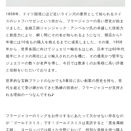
1858年、ドイツ国境にほど近いライン川の要所として知られるスイ
スのシャフハウゼンという街から、フラージャコーの長い歴史が始ま
りました。金細工師ジャンジャック・アンベルツ氏の卓越した技術力
と創造力により、瞬く間にその名が知られるようになり、開店から1
年後には10名もの職人を抱えるまでに成長しました。その後、1958
年から、世界各国に向けてジュエリー輸出をはじめ、日本では60年代
後半にスイスの商社により輸入されたのを機に、その優美かつ堅牢な
ジュエリーの数々が名声を博し、今日では数多くのお客様に高い評価
と信頼をいただいております。
世界的な宝飾ブランドのなかでも5番目に古い創業の歴史を持ち、世
代を超えて受け継がれてきた熟練の技術が、フラージャコーが支持さ
れる理由の一つなんですね♪
フラージャコーのリングをお作りするにあたって欠かせない存在なの
が「ゴールドスミス」です！ゴールドスミスは直訳すると「貴金属細
工師」。ヨーロッパでは様々な分野において、特別な資格を持つ職人