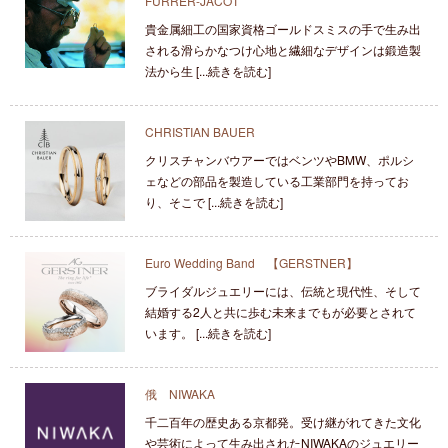
FURRER-JACOT
貴金属細工の国家資格ゴールドスミスの手で生み出
される滑らかなつけ心地と繊細なデザインは鍛造製
法から生 [...続きを読む]
CHRISTIAN BAUER
クリスチャンバウアーではベンツやBMW、ポルシ
ェなどの部品を製造している工業部門を持ってお
り、そこで [...続きを読む]
Euro Wedding Band 【GERSTNER】
ブライダルジュエリーには、伝統と現代性、そして
結婚する2人と共に歩む未来までもが必要とされて
います。 [...続きを読む]
俄 NIWAKA
千二百年の歴史ある京都発。受け継がれてきた文化
や芸術によって生み出されたNIWAKAのジュエリー