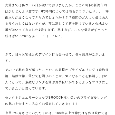
先週まではあつーい日が続いておりましたが、ここ2.3日の新潟市内
は少しどんより空です(‘Д’)時間によっては雨もチラついたり、、、梅
雨入りが近くなってきたのでしょうか？？？昼間のどんより曇はあん
まりうれしくはないですが、夜は涼しくて窓を開けていると心地よい
風がはいってきました♪暑すぎず、寒すぎず、こんな気温がずーっと
続けばいいのになぁ・・・（ ＾ω＾）
さて、日々お客様とのデザイン打ち合わせで、色々発見がございま
す。
その中で私自身が感じたことや、お客様がブライダルリング（婚約指
輪・結婚指輪）選びでお困りのことや、気になることを解消し、お2
人にとって、素敵なリングを選ぶお手伝いができるようなブログにし
ていきたいと思っています。
セレクトジュエリーショップBROOCH取り扱いのブライダルリング
の魅力を余すところなくお伝えしていきます！！
今回ご紹介させていただくのは、160年以上指輪だけを作り続けてき