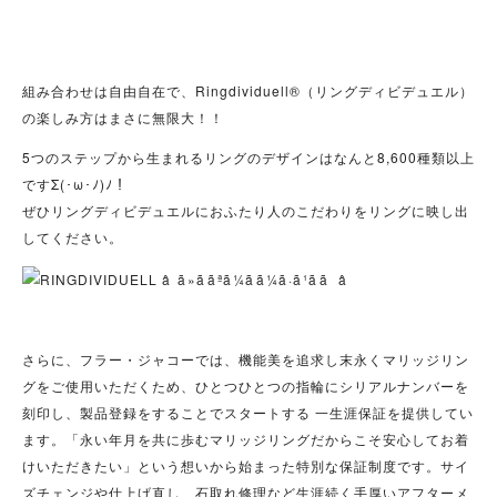
組み合わせは自由自在で、Ringdividuell®（リングディビデュエル）
の楽しみ方はまさに無限大！！
5つのステップから生まれるリングのデザインはなんと8,600種類以上
ですΣ(･ω･ﾉ)ﾉ！
ぜひリングディビデュエルにおふたり人のこだわりをリングに映し出
してください。
さらに、フラー・ジャコーでは、機能美を追求し末永くマリッジリン
グをご使用いただくため、ひとつひとつの指輪にシリアルナンバーを
刻印し、製品登録をすることでスタートする 一生涯保証を提供してい
ます。「永い年月を共に歩むマリッジリングだからこそ安心してお着
けいただきたい」という想いから始まった特別な保証制度です。サイ
ズチェンジや仕上げ直し、石取れ修理など生涯続く手厚いアフターメ