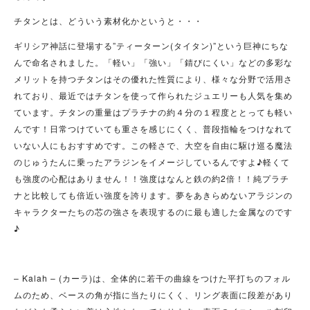
チタンとは、どういう素材化かというと・・・
ギリシア神話に登場する”ティーターン(タイタン)”という巨神にちな
んで命名されました。「軽い」「強い」「錆びにくい」などの多彩な
メリットを持つチタンはその優れた性質により、様々な分野で活用さ
れており、最近ではチタンを使って作られたジュエリーも人気を集め
ています。チタンの重量はプラチナの約４分の１程度ととっても軽い
んです！日常つけていても重さを感じにくく、普段指輪をつけなれて
いない人にもおすすめです。この軽さで、大空を自由に駆け巡る魔法
のじゅうたんに乗ったアラジンをイメージしているんですよ♪軽くて
も強度の心配はありません！！強度はなんと鉄の約2倍！！純プラチ
ナと比較しても倍近い強度を誇ります。夢をあきらめないアラジンの
キャラクターたちの芯の強さを表現するのに最も適した金属なのです
♪
– Kalah – (カーラ)は、全体的に若干の曲線をつけた平打ちのフォル
ムのため、ベースの角が指に当たりにくく、リング表面に段差があり