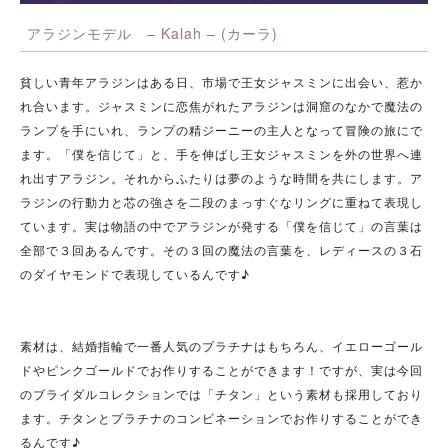
アラジンモデル – Kalah – (カーラ)
貧しい青年アラジンはある日、市場で王女ジャスミンに出会い、惹か
れ合います。ジャスミンに恋焦がれたアラジンは洞窟のなかで魔法の
ランプを手にいれ、ランプの精ジーニーの主人となって冒険の旅にで
ます。「僕を信じて」と、手を伸ばし王女ジャスミンを外の世界へ連
れ出すアラジン。それからふたりは夢のような時間を共にします。ア
ラジンの行動力と芯の強さを二段のまっすぐなリングに重ねて表現し
ています。実は物語の中でアラジンが発する「僕を信じて」の言葉は
全部で３回あるんです。その３回の魔法の言葉を、レディースの３石
のダイヤモンドで表現しているんです♪
素材は、結婚指輪で一番人気のプラチナはもちろん、イエローゴール
ドやピンクゴールドでお作りすることができます！ですが、実は今回
のブライダルコレクションでは「チタン」という素材も採用しており
ます。チタンとプラチナのコンビネーションでお作りすることができ
るんです♪