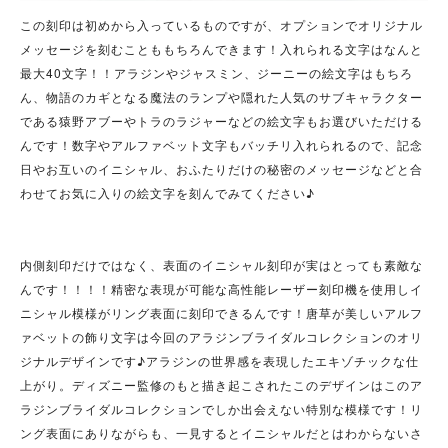
この刻印は初めから入っているものですが、オプションでオリジナル
メッセージを刻むことももちろんできます！入れられる文字はなんと
最大40文字！！アラジンやジャスミン、ジーニーの絵文字はもちろ
ん、物語のカギとなる魔法のランプや隠れた人気のサブキャラクター
である猿野アブーやトラのラジャーなどの絵文字もお選びいただける
んです！数字やアルファベット文字もバッチリ入れられるので、記念
日やお互いのイニシャル、おふたりだけの秘密のメッセージなどと合
わせてお気に入りの絵文字を刻んでみてください♪
内側刻印だけではなく、表面のイニシャル刻印が実はとっても素敵な
んです！！！！精密な表現が可能な高性能レーザー刻印機を使用しイ
ニシャル模様がリング表面に刻印できるんです！唐草が美しいアルフ
ァベットの飾り文字は今回のアラジンブライダルコレクションのオリ
ジナルデザインです♪アラジンの世界感を表現したエキゾチックな仕
上がり。ディズニー監修のもと描き起こされたこのデザインはこのア
ラジンブライダルコレクションでしか出会えない特別な模様です！リ
ング表面にありながらも、一見するとイニシャルだとはわからないさ