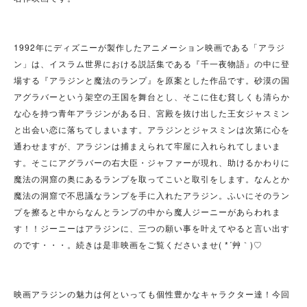
1992年にディズニーが製作したアニメーション映画である「アラジ
ン」は、イスラム世界における説話集である『千一夜物語』の中に登
場する『アラジンと魔法のランプ』を原案とした作品です。砂漠の国
アグラバーという架空の王国を舞台とし、そこに住む貧しくも清らか
な心を持つ青年アラジンがある日、宮殿を抜け出した王女ジャスミン
と出会い恋に落ちてしまいます。アラジンとジャスミンは次第に心を
通わせますが、アラジンは捕まえられて牢屋に入れられてしまいま
す。そこにアグラバーの右大臣・
ジャファー
が現れ、助けるかわりに
魔法の洞窟の奥にあるランプを取ってこいと取引をします。なんとか
魔法の洞窟で不思議なランプを手に入れたアラジン。ふいにそのラン
プを擦ると中からなんとランプの中から魔人
ジーニーがあらわれま
す！！ジーニー
はアラジンに、三つの願い事を叶えてやると言い出す
のです・・・。続きは是非映画をご覧くださいませ( *´艸｀)♡
映画アラジンの魅力は何といっても個性豊かなキャラクター達！今回