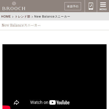
来店予約
HOME
>
トレンド部
>
New Balanceスニーカー
New Balanceスニーカー
https://youtu.be/icSIWrr2vJs （元動画）