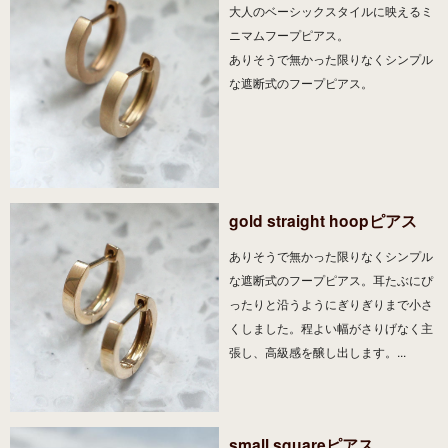
大人のベーシックスタイルに映えるミ
ニマムフープピアス。
ありそうで無かった限りなくシンプル
な遮断式のフープピアス。
gold straight hoopピアス
ありそうで無かった限りなくシンプル
な遮断式のフープピアス。耳たぶにぴ
ったりと沿うようにぎりぎりまで小さ
くしました。程よい幅がさりげなく主
張し、高級感を醸し出します。...
small squareピアス