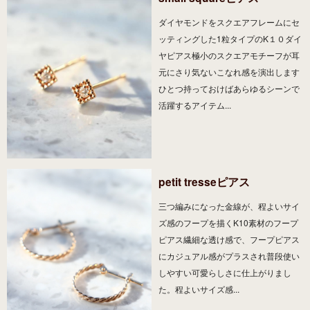
ダイヤモンドをスクエアフレームにセ
ッティングした1粒タイプのK１０ダイ
ヤピアス極小のスクエアモチーフが耳
元にさり気ないこなれ感を演出します
ひとつ持っておけばあらゆるシーンで
活躍するアイテム...
petit tresseピアス
三つ編みになった金線が、程よいサイ
ズ感のフープを描くK10素材のフープ
ピアス繊細な透け感で、フープピアス
にカジュアル感がプラスされ普段使い
しやすい可愛らしさに仕上がりまし
た。程よいサイズ感...