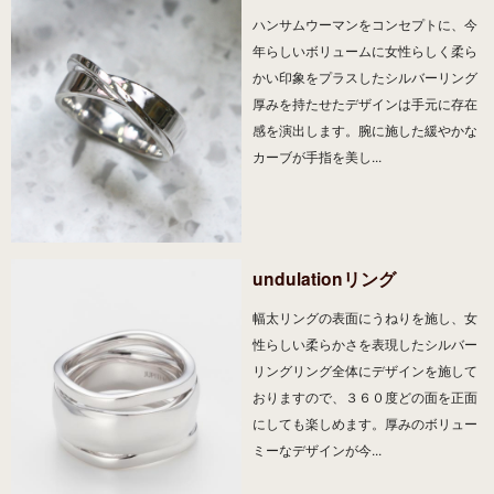
ハンサムウーマンをコンセプトに、今
年らしいボリュームに女性らしく柔ら
かい印象をプラスしたシルバーリング
厚みを持たせたデザインは手元に存在
感を演出します。腕に施した緩やかな
カーブが手指を美し...
undulationリング
幅太リングの表面にうねりを施し、女
性らしい柔らかさを表現したシルバー
リングリング全体にデザインを施して
おりますので、３６０度どの面を正面
にしても楽しめます。厚みのボリュー
ミーなデザインが今...