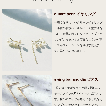
quatre perle イヤリング
ー痛くなりにくいクリップイヤリング
ー小粒の淡水パールがアーチ型に連な
った、金具の目立たないクリップイヤ
リング。モダンさと可愛らしさのバラ
ンスが良く、シーンを選ばず使えま
す。耳たぶの後ろから...
swing bar and dia ピアス
1粒のダイヤがキラッと輝く揺れるチ
ャームタイプのK１０パールピアスで
す。極小のダイヤが耳元にさり気なく
シンプルで使いやすいデザインです。