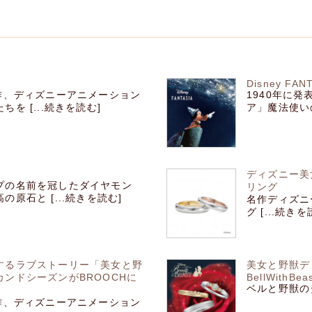
Disney FAN
作、ディズニーアニメーション
1940年に
 [...続きを読む]
ア」魔法使いの
ディズニー美
プの名前を冠したダイヤモン
リング
原石と [...続きを読む]
名作ディズニ
グ [...続きを
するラブストーリー「美女と野
美女と野獣デ
ンドシーズンがBROOCHに
BellWithBea
ベルと野獣のダ
作、ディズニーアニメーション