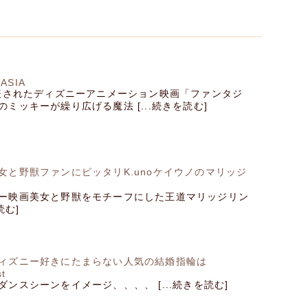
TASIA
発表されたディズニーアニメーション映画「ファンタジ
ミッキーが繰り広げる魔法 [...続きを読む]
女と野獣ファンにピッタリK.unoケイウノのマリッジ
ー映画美女と野獣をモチーフにした王道マリッジリン
読む]
ィズニー好きにたまらない人気の結婚指輪は
st
ンスシーンをイメージ、、、、 [...続きを読む]