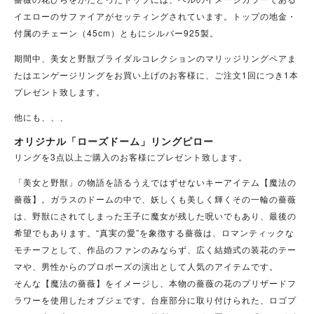
イエローのサファイアがセッティングされています。トップの地金・
付属のチェーン（45cm）ともにシルバー925製。
期間中、美女と野獣ブライダルコレクションのマリッジリングペアま
たはエンゲージリングをお買い上げのお客様に、ご注文1回につき1本
プレゼント致します。
他にも、、、
オリジナル「ローズドーム」リングピロー
リングを3点以上ご購入のお客様にプレゼント致します。
「美女と野獣」の物語を語るうえではずせないキーアイテム【魔法の
薔薇】。ガラスのドームの中で、妖しくも美しく輝くその一輪の薔薇
は、野獣にされてしまった王子に魔女が残した呪いでもあり、最後の
希望でもあります。“真実の愛”を象徴する薔薇は、ロマンティックな
モチーフとして、作品のファンのみならず、広く結婚式の装花のテー
マや、男性からのプロポーズの演出として人気のアイテムです。
そんな【魔法の薔薇】をイメージし、本物の薔薇の花のプリザードフ
ラワーを使用したオブジェです。台座部分に取り付けられた、ロゴプ