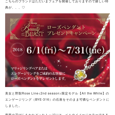
こちらのブランドはただいまフェアを開催しておりますので嬉しい特
典が、、、♡
美女と野獣Rose Line<2nd season>限定モデル【All the While】の
エンゲージリング（BYE-316）の石座をそのまま可憐なペンダントに
しました。
薔薇の花びらをかたどったトップには、ベルのイメージカラーである