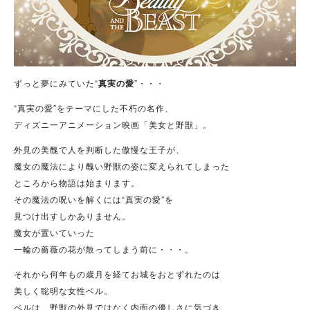
ずっと夢にみていた“
真実の愛
”・・・
“真実の愛”をテーマにした不朽の名作、
ディズニーアニメーション映画「美女と野獣」。
外見の美醜で人を判断した傲慢な王子が、
魔女の魔法により醜い野獣の姿に変えられてしまった
ところから物語は始まります。
その魔法の呪いを解くには“真実の愛”を
見つけ出すしかありません。
魔女が置いていった
一輪の薔薇の花が散ってしまう前に・・・。
それから何年もの歳月を経てお城をおとずれたのは
美しく聡明な女性ベル。
ベルは、野獣の外見ではなく内面の優しさに気づき