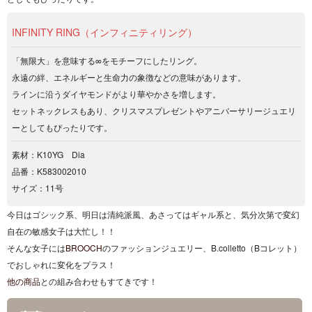
INFINITY RING（インフィニティリング）
「無限大」を意味する∞をモチーフにしたリング。
永遠の絆、エネルギーと生命力の象徴などの意味があります。
ラインに沿うダイヤモンドがより華やかさを増します。
セットネックレスもあり、クリスマスプレゼントやアニバーサリージュエリ
ーとしてもぴったりです。
素材：K10YG Dia
品番：K583002010
サイズ：11号
今日はゴシック系、明日は清純派風、あさってはギャル系と、気分次第で変幻
自在の敏感女子は大忙し！！
そんな女子には
BROOCH
のファッションジュエリー、B.colletto（
Bコレット）
でおしゃれに変化をプラス！
他の商品
との組み合わせもすてきです！