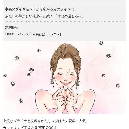
中央のダイヤモンドから広がる光のラインは、
ふたりの輝かしい未来へと続く 「幸せの道しるべ」。
婚約指輪
Pt900 ¥475,200～(税込)［0.2ct〜］
上質なプラチナと洗練されたリングは大人花嫁に人気
カフェリング
正規取扱店BROOCH