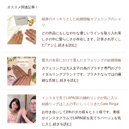
オススメ関連記事！
細身のスッキリとした結婚指輪カフェリングのシェ
リ
どの作品にもしなやかな優しいラインを取り入れ美
しさの中に愛らしさが存在します。計算され尽くし
た｢アジ [...続きを読む]
愛犬の名前にかけて選んだカフェリングの結婚指輪
カフェリングは大人女子の為のプラチナ専門のブラ
イダルリングブランドです。プラチナならではの繊
細な爪留 [...続きを読む]
インスタで見てLAPAGEの婚約リングが気に入り、
結婚リングは二人の手にしっくりきたCafe Ring♪
お付き合いして2年のタカ様＆ヒトミ様です。奥様
がインスタグラムでLAPAGEを見てラパージュを気
に入 [...続きを読む]