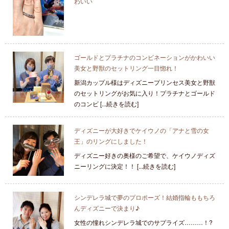
わいい
ゴールドとプラチナのコンビネーションがかわいい
美女と野獣のセットリング一目惚れ！
新潟カップル様はディズニープリンセス美女と野獣
のセットリングがお気に入り！プラチナとゴールド
のコンビ [...続きを読む]
ディズニーが大好きでケイウノの「アナと雪の女
王」のリングにしました！
ディズニー好きの奥様のご希望で、ケイウノディズ
ニーリングに決定！！ [...続きを読む]
シンデレラ城で夢のプロポーズ！結婚指輪ももちろ
んディズニーで決まり♪
女性の憧れシンデレラ城でのサプライズ………！?