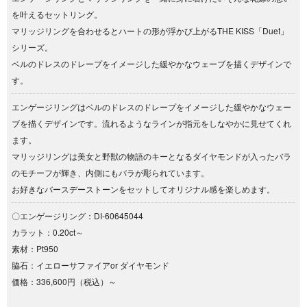
を叶えるセットリング。
マリッジリングを合わせるとハートの形が浮かび上がるTHE KISS「Duet」
シリーズ。
ベルのドレスのドレープをイメージした緩やかなウェーブを描くデザインで
す。
エンゲージリングはベルのドレスのドレープをイメージした緩やかなウェー
ブを描くデザインです。流れるようなラインが指元をしなやかに見せてくれ
ます。
マリッジリングは美女と野獣の物語のキーとなるダイヤモンドが入ったバラ
のモチーフが輝き、内側にもバラが彫られています。
お好きなバースデーストーンをセットしてオリジナル感を楽しめます。
〇エンゲージリング：DI-60645044
カラット：0.20ct～
素材：Pt950
脇石：イエローサファイアor ダイヤモンド
価格：336,600円（税込）～