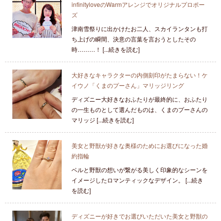
infinityloveのWarmアレンジでオリジナルプロポー
ズ
津南雪祭りに出かけたお二人、スカイランタンも打
ち上げの瞬間、決意の言葉を言おうとしたその
時………！ [...続きを読む]
大好きなキャラクターの内側刻印がたまらない！ケ
イウノ「くまのプーさん」マリッジリング
ディズニー大好きなおふたりが最終的に、おふたり
の一生ものとして選んだものは、くまのプーさんの
マリッジ [...続きを読む]
美女と野獣が好きな奥様のためにお選びになった婚
約指輪
ベルと野獣の想いが繋がる美しく印象的なシーンを
イメージしたロマンティックなデザイン。 [...続き
を読む]
ディズニーが好きでお選びいただいた美女と野獣の