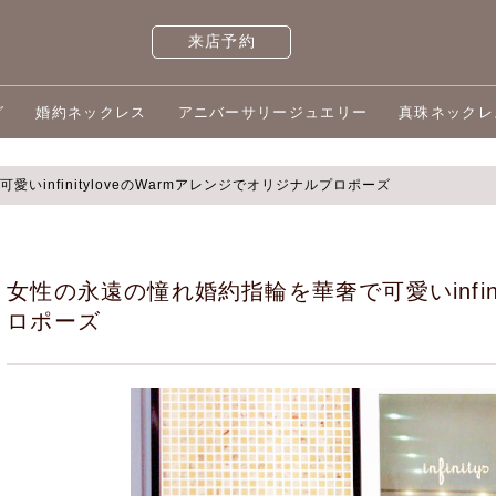
来店予約
グ
婚約ネックレス
アニバーサリージュエリー
真珠ネックレ
いinfinityloveのWarmアレンジでオリジナルプロポーズ
女性の永遠の憧れ婚約指輪を華奢で可愛いinfini
ロポーズ