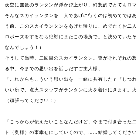
夜空に無数のランタンが浮かび上がり、幻想的でとてもロ
そんなスカイランタンを二人であげに行くのは初めてでは
う前、このスカイランタンをあげた帰りに、めでたくお二
ロポーズをするなら絶対にまたこの場所で。と決めていた
なんでしょう！）
そうして当時、二回目のスカイランタン。皆がそれぞれの
る中、今までの思い出を話しだすご主人様、
「これからもこういう思い出を 一緒に共有したｒ「しつ
いい所で、点火スタッフがランタンに火を着けにきます。
（頑張ってください！）
「こっからが伝えたいことなんだけど、今まで付き合った
ト（奥様）の事幸せにしていくので、……結婚してくださ