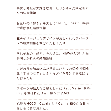
美女と野獣が大好きなおふたりが選んだ限定モデ
ルの結婚指輪
お互いの「好き」を大切にnocurとRosettE days
で選ばれた結婚指輪
花をイメージしたデザインがおしゃれなラパージ
ュの結婚指輪を選ばれたおふたり
それぞれの「好き」を大切に。NIWAKAで叶えた
長閑とかれんの結婚指輪
こだわりを詰め込んだ世界にひとつの指輪 杢目金
屋「木目つむぎ」とさくらダイヤモンドを選ばれ
たおふたり
スポーツが結んだご縁とともに Petit Marie「PM-
62」を選ばれたリョー様＆アヤカ様
YUKA HOJO「Capri」と「Calm」穏やかな日々
をともに歩むおふたり