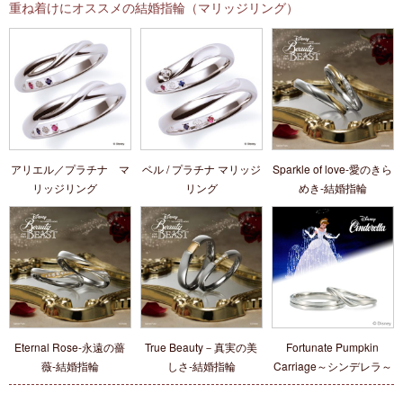
重ね着けにオススメの結婚指輪（マリッジリング）
アリエル／プラチナ マ
ベル / プラチナ マリッジ
Sparkle of love-愛のきら
リッジリング
リング
めき‐結婚指輪
Eternal Rose-永遠の薔
True Beauty－真実の美
Fortunate Pumpkin
薇‐結婚指輪
しさ‐結婚指輪
Carriage～シンデレラ～