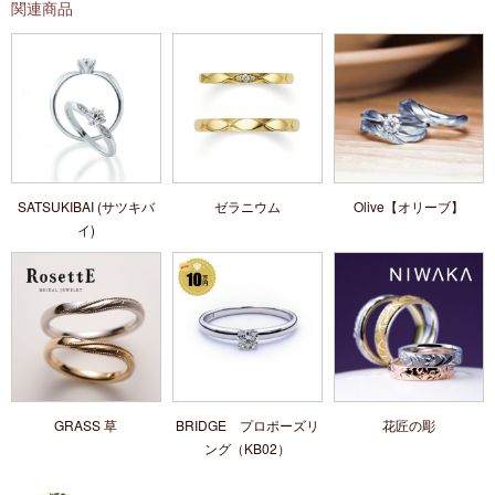
関連商品
SATSUKIBAI (サツキバ
ゼラニウム
Olive【オリーブ】
イ)
GRASS 草
BRIDGE プロポーズリ
花匠の彫
ング（KB02）