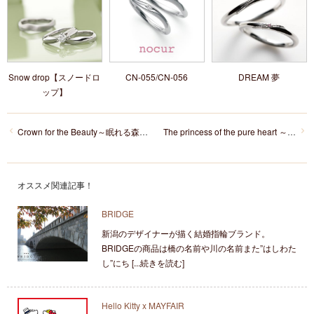
Snow drop【スノードロ
CN-055/CN-056
DREAM 夢
ップ】
Crown for the Beauty～眠れる森の美女～
The princess of the pure heart ～白雪姫～
オススメ関連記事！
BRIDGE
新潟のデザイナーが描く結婚指輪ブランド。
BRIDGEの商品は橋の名前や川の名前また”はしわた
し”にち [...続きを読む]
Hello Kitty x MAYFAIR