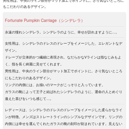
男性用は、中央のライン部分がマット加工でポイントに。さり気ないところに
もこだわりのあるデザイン。
Fortunate Pumpkin Carriage（シンデレラ）
永遠の憧れシンデレラ。シンデレラのように、幸せが訪れますように…。
女性用は、シンデレラのドレスのドレープをイメージした、エレガントなデ
ザイン。
ドレープが立体的かつ繊細に表現され、なだらかなVラインは指なじみもよ
く、指を長く綺麗に見せてくれます。
男性用は、中央のライン部分がマット加工でポイントに。さり気ないところ
にもこだわりのあるデザイン。
リングの内側には、お揃いのマークがこっそりと入っています。
ガラスの靴によって王子と結ばれたシンデレラのように、運命の人とめぐり
逢えた喜びをいつも感じて…。
レディースは、シンデレラのドレスのドレープをイメージした柔らかなライ
ンが特徴。メンズはストレートラインのシンプルなデザインです。リングの
内側には幸せを運んでくれたガラスの靴の刻印が刻まれています。見えない