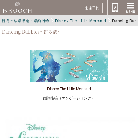
来店予約
新潟の結婚指輪・婚約指輪
Disney The Little Mermaid
Dancing B
Dancing Bubbles～踊る泡～
Disney The Little Mermaid
婚約指輪（エンゲージリング）