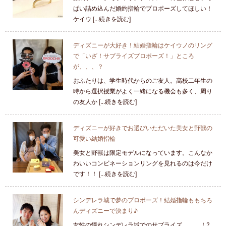
ぱい詰め込んだ婚約指輪でプロポーズしてほしい！
ケイウ [...続きを読む]
ディズニーが大好き！結婚指輪はケイウノのリング
で「いざ！サプライズプロポーズ！」ところ
が、、、？
おふたりは、学生時代からのご友人。高校二年生の
時から選択授業がよく一緒になる機会も多く、周り
の友人か [...続きを読む]
ディズニーが好きでお選びいただいた美女と野獣の
可愛い結婚指輪
美女と野獣は限定モデルになっています。こんなか
わいいコンビネーションリングを見れるのは今だけ
です！！ [...続きを読む]
シンデレラ城で夢のプロポーズ！結婚指輪ももちろ
んディズニーで決まり♪
女性の憧れシンデレラ城でのサプライズ………！?