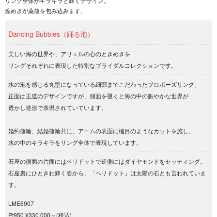
リング全体がキラキラと輝くデザイン。
煌めきが薬指を包み込みます。
Dancing Bubbles（踊る泡）
美しい海の世界や、アリエルの心のときめきを
リングそれぞれに表現した特別なブライダルコレクションです。
水の泡を感じる丸型になっている細部までこだわったプロポーズリング。
正面は王道のデザインですが、側面を覗くと海の中の賑やかな世界が
透かし造形で表現されていています。
婚約指輪、結婚指輪共に、アームの表面に槌目のようなカットを施し、
水の中のキラキラをリング全体で表現しています。
石座の側面の片面にはペリドットで逆側にはダイヤモンドをセッティング。
石座裏にひときわ輝く姿から、「ペリドット」は太陽の石とも言われていま
す。
LME6907
Pt950 ¥330,000～(税込)