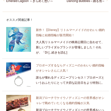
Emerald Lagoon ～きらめく想い～
Dancing Bubbles～踊る泡～
オススメ関連記事！
新作！【Disney】リトルマーメイドのかわいい婚約
指輪と結婚指輪が販売開始！
大人気リトルマーメイドの映画公開日に合わせて、
新しいブライダルブランドが登場しました！それ
が、「Di [...続きを読む]
プロポーズするならディズニーのかわいい婚約指輪
がオシャレさんに人気！
誰もが憧れるディズニープリンセス！プロポーズと
いうおふたりにとって大切な記念日をより特別に。
新潟ブローチでケイウノディズニーの世界感がオシ
ャレで眺めていたくなる婚約指輪が人気
新潟ブローチでケイウノディズニーの世界感をいっ