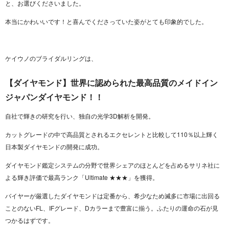
と、お選びくださいました。
本当にかわいいです！と喜んでくださっていた姿がとても印象的でした。
ケイウノのブライダルリングは、
【ダイヤモンド】世界に認められた最高品質のメイドイン
ジャパンダイヤモンド！！
自社で輝きの研究を行い、独自の光学3D解析を開発。
カットグレードの中で高品質とされるエクセレントと比較して110％以上輝く
日本製ダイヤモンドの開発に成功。
ダイヤモンド鑑定システムの分野で世界シェアのほとんどを占めるサリネ社に
よる輝き評価で最高ランク「Ultimate ★★★」を獲得。
バイヤーが厳選したダイヤモンドは定番から、希少なため滅多に市場に出回る
ことのないFL、IFグレード、Dカラーまで豊富に揃う。ふたりの運命の石が見
つかるはずです。