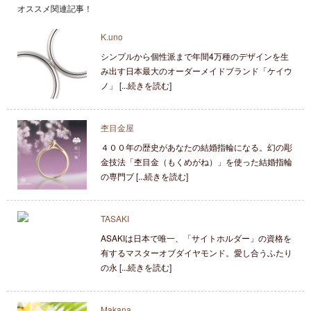
オススメ関連記事！
K.uno
シンプルから個性派まで年間4万種のデザインを生
み出す日本最大のオーダーメイドブランド「ケイウ
ノ」 [...続きを読む]
杢目金屋
４００年の歴史があなたの結婚指輪になる。幻の彫
金技法「杢目金（もくめがね）」を使った結婚指輪
の専門ブ [...続きを読む]
TASAKI
ASAKIは日本で唯一、「サイトホルダー」の資格を
有するマスターオブダイヤモンド。愛し合うふたり
の永 [...続きを読む]
Makana