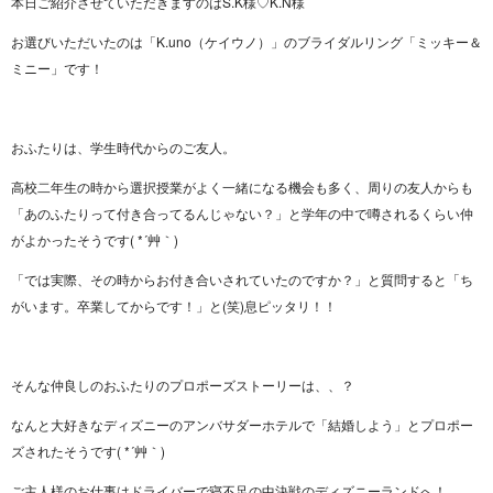
本日ご紹介させていただきますのはS.K様♡K.N様
お選びいただいたのは「K.uno（ケイウノ）」のブライダルリング「ミッキー＆
ミニー」です！
おふたりは、学生時代からのご友人。
高校二年生の時から選択授業がよく一緒になる機会も多く、周りの友人からも
「あのふたりって付き合ってるんじゃない？」と学年の中で噂されるくらい仲
がよかったそうです( *´艸｀)
「では実際、その時からお付き合いされていたのですか？」と質問すると「ち
がいます。卒業してからです！」と(笑)息ピッタリ！！
そんな仲良しのおふたりのプロポーズストーリーは、、？
なんと大好きなディズニーのアンバサダーホテルで「結婚しよう」とプロポー
ズされたそうです( *´艸｀)
ご主人様のお仕事はドライバーで寝不足の中決戦のディズニーランドへ！