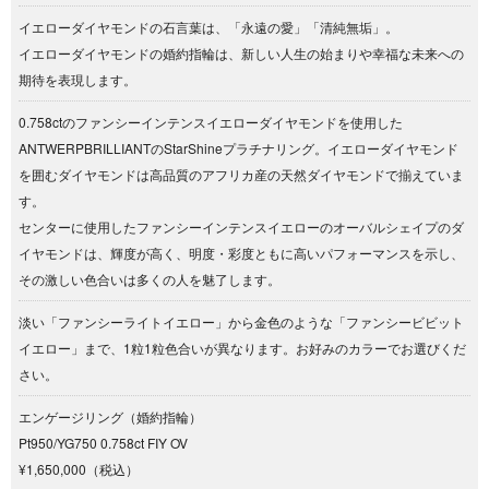
イエローダイヤモンドの石言葉は、「永遠の愛」「清純無垢」。
イエローダイヤモンドの婚約指輪は、新しい人生の始まりや幸福な未来への
期待を表現します。
0.758ctのファンシーインテンスイエローダイヤモンドを使用した
ANTWERPBRILLIANTのStarShineプラチナリング。イエローダイヤモンド
を囲むダイヤモンドは高品質のアフリカ産の天然ダイヤモンドで揃えていま
す。
センターに使用したファンシーインテンスイエローのオーバルシェイプのダ
イヤモンドは、輝度が高く、明度・彩度ともに高いパフォーマンスを示し、
その激しい色合いは多くの人を魅了します。
淡い「ファンシーライトイエロー」から金色のような「ファンシービビット
イエロー」まで、1粒1粒色合いが異なります。お好みのカラーでお選びくだ
さい。
エンゲージリング（婚約指輪）
Pt950/YG750 0.758ct FIY OV
¥1,650,000（税込）