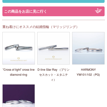
この商品をお店に見に行く
重ね着けにオススメの結婚指輪（マリッジリング）
”Cross of light” cross line
D-line Star Ray （プリン
HARMONY
diamond ring
セスカット・エタニテ
YW101/102（PG)
ィ）