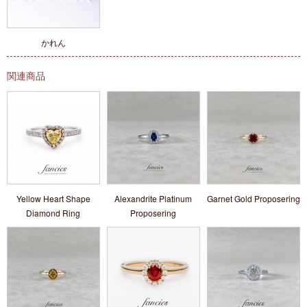
かれん
関連商品
Yellow Heart Shape
Alexandrite Platinum
Garnet Gold Proposering
Diamond Ring
Proposering