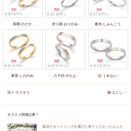
長閑-のどか-
折り紙-おりがみ-
春光-しゅんこう-
東雲-しののめ-
八千代-やちよ-
紅-くれない-
淙々-そうそう-
縁-えにし-
オススメ関連記事！
新潟でセットリングを選びに来てくださったおふた