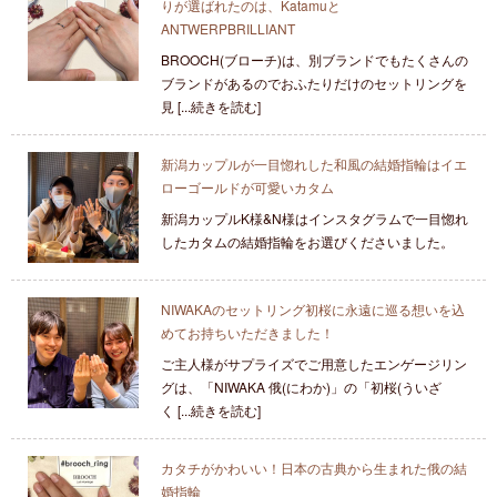
りが選ばれたのは、Katamuと
ANTWERPBRILLIANT
BROOCH(ブローチ)は、別ブランドでもたくさんの
ブランドがあるのでおふたりだけのセットリングを
見 [...続きを読む]
新潟カップルが一目惚れした和風の結婚指輪はイエ
ローゴールドが可愛いカタム
新潟カップルK様&N様はインスタグラムで一目惚れ
したカタムの結婚指輪をお選びくださいました。
NIWAKAのセットリング初桜に永遠に巡る想いを込
めてお持ちいただきました！
ご主人様がサプライズでご用意したエンゲージリン
グは、「NIWAKA 俄(にわか)」の「初桜(ういざ
く [...続きを読む]
カタチがかわいい！日本の古典から生まれた俄の結
婚指輪