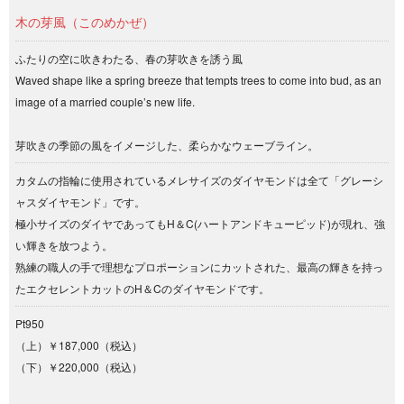
木の芽風（このめかぜ）
ふたりの空に吹きわたる、春の芽吹きを誘う風
Waved shape like a spring breeze that tempts trees to come into bud, as an
image of a married couple’s new life.
芽吹きの季節の風をイメージした、柔らかなウェーブライン。
カタムの指輪に使用されているメレサイズのダイヤモンドは全て「グレーシ
ャスダイヤモンド」です。
極小サイズのダイヤであってもH＆C(ハートアンドキューピッド)が現れ、強
い輝きを放つよう。
熟練の職人の手で理想なプロポーションにカットされた、最高の輝きを持っ
たエクセレントカットのH＆Cのダイヤモンドです。
Pt950
（上）￥187,000（税込）
（下）￥220,000（税込）