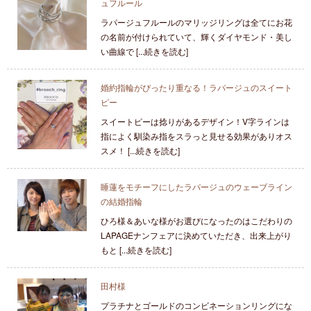
ュフルール
ラパージュフルールのマリッジリングは全てにお花
の名前が付けられていて、輝くダイヤモンド・美し
い曲線で [...続きを読む]
婚約指輪がぴったり重なる！ラパージュのスイート
ピー
スイートピーは捻りがあるデザイン！V字ラインは
指によく馴染み指をスラっと見せる効果がありオス
スメ！ [...続きを読む]
睡蓮をモチーフにしたラパージュのウェーブライン
の結婚指輪
ひろ様＆あいな様がお選びになったのはこだわりの
LAPAGEナンフェアに決めていただき、出来上がり
もと [...続きを読む]
田村様
プラチナとゴールドのコンビネーションリングにな