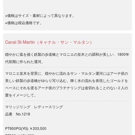
※価格はサイズ・素材によって異なります。
※価格は税込価格です。
Canal St-Martin（キャナル・サン・マルタン）
穏やかに弧を描く鉄製の歩道橋とマロニエの並木との調和が美しい、1800年
代初期に作られた運河。
マロニエ並木を背景に、穏やかに流れるサン・マルタン運河にはアーチ状の
美しい鉄製の歩道橋がゆらり写り込む。輝く水の流れを表現したゴールドを
ベースにそれを渡るアーチ状のプラチナリングは途切れることのない２人の
愛をイメージして。
マリッジリング レディースリング
品番 No.1218
PT950PG(YG) ￥203,500