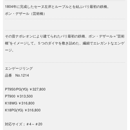
1804年に完成したセーヌ左岸とルーブルとを結ぶパリ最初の鉄橋。
ポン・デザール（芸術橋）
その昔ナポレオンにより建てられたパリ最初の鉄橋、ポン・デザール＝”芸術
橋”をイメージして。５つのダイヤを敷き詰めた、繊細でエレガントなエンゲ
ージ。
エンゲージリング
品番 No.1214
PT950/PG(YG) ￥327,800
PT900 ￥313,500
K18WG ￥316,800
K18PG(YG) ￥316,800
対応サイズ；＃4～＃20