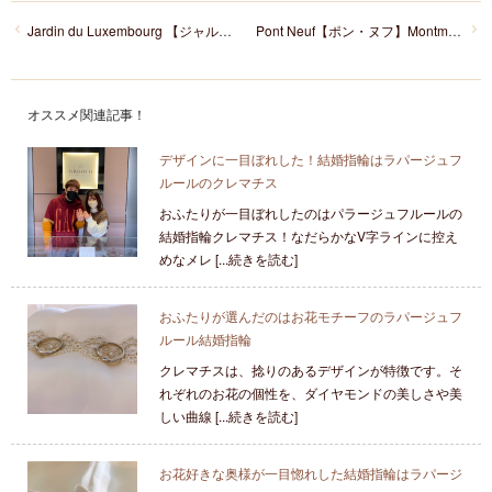
Jardin du Luxembourg 【ジャルダン・デュ・リュクサンブール】/ Opera Garnier【オペラ・ガルニエ】
Pont Neuf【ポン・ヌフ】Montmartre【モンマルトル】
オススメ関連記事！
デザインに一目ぼれした！結婚指輪はラパージュフ
ルールのクレマチス
おふたりが一目ぼれしたのはパラージュフルールの
結婚指輪クレマチス！なだらかなV字ラインに控え
めなメレ [...続きを読む]
おふたりが選んだのはお花モチーフのラパージュフ
ルール結婚指輪
クレマチスは、捻りのあるデザインが特徴です。そ
れぞれのお花の個性を、ダイヤモンドの美しさや美
しい曲線 [...続きを読む]
お花好きな奥様が一目惚れした結婚指輪はラパージ