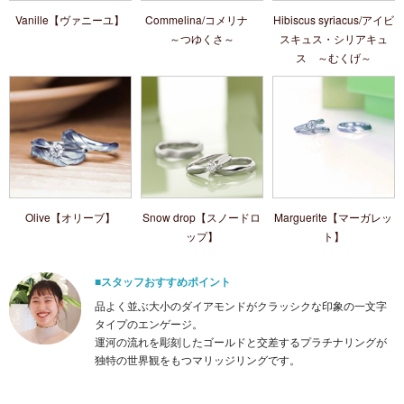
Vanille【ヴァニーユ】
Commelina/コメリナ
Hibiscus syriacus/アイビ
～つゆくさ～
スキュス・シリアキュ
ス ～むくげ～
Olive【オリーブ】
Snow drop【スノードロ
Marguerite【マーガレッ
ップ】
ト】
■スタッフおすすめポイント
品よく並ぶ大小のダイアモンドがクラッシクな印象の一文字
タイプのエンゲージ。
運河の流れを彫刻したゴールドと交差するプラチナリングが
独特の世界観をもつマリッジリングです。