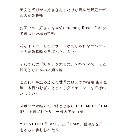
美女と野獣が大好きなおふたりが選んだ限定モデ
ルの結婚指輪
お互いの「好き」を大切にnocurとRosettE days
で選ばれた結婚指輪
花をイメージしたデザインがおしゃれなラパージ
ュの結婚指輪を選ばれたおふたり
それぞれの「好き」を大切に。NIWAKAで叶えた
長閑とかれんの結婚指輪
こだわりを詰め込んだ世界にひとつの指輪 杢目金
屋「木目つむぎ」とさくらダイヤモンドを選ばれ
たおふたり
スポーツが結んだご縁とともに Petit Marie「PM-
62」を選ばれたリョー様＆アヤカ様
YUKA HOJO「Capri」と「Calm」穏やかな日々
をともに歩むおふたり