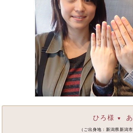
ひろ様
あ
♥
（ご出身地：新潟県新潟市