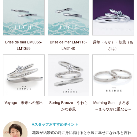
Brise de mer LM3055-
Brise de mer LM4115-
露華（ろか）・朝葉（あ
LM1359
LM2140
さは）
Voyage 未来への船出
Spring Breeze やわら
Morning Sun まろぎ
かな春風
～まろやかに重なる～
■スタッフおすすめポイント
花嫁が結婚式の時に身に着けると永遠に幸せになれると言わ